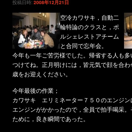
投稿日時:
2008年12月21日
空冷カワサキ，自動二
輪特論のクラスと，ポ
ルシェレストアチーム
と合同で忘年会。
今年も一年ご苦労様でした。帰省する人も多
つけてね。正月明けには，皆元気で顔を合わ
歳をお迎えください。
今年最後の作業；
カワサキ エリミネーター７５０のエンジン
エンジンがかかったので，全員で拍手喝采。
ために，良き瞬間であった。