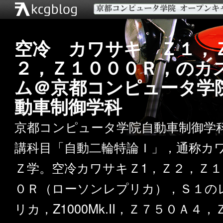
空冷 カワサキ Ｚ１，
２，Ｚ１０００Ｒ，のカ
ム＠京都コンピュータ学
動車制御学科
京都コンピュータ学院自動車制御学
講科目「自動二輪特論Ｉ」，通称カ
Ｚ学。空冷カワサキＺ1，Ｚ２，Ｚ１
０Ｒ（ローソンレプリカ），Ｓ１の
リカ，Z1000Mk.II，Ｚ７５０Ａ４，