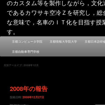
のカスタム等を製作しながら，文化
であるカワサキ空冷Ｚを研究し，総
な意味で，名車のＩＴ化を目指す授
す。
メ
京都コンピュータ学院
京都情報大学院大学
京都日本語研
メ
サ
イ
ン
京都自動車専門学校
イ
ブ
メ
ニ
ン
コ
月別アーカイブ:
2008年12月
ュ
ー
コ
ン
2008年の報告
ン
テ
投稿日時:
2008年12月27日
テ
ン