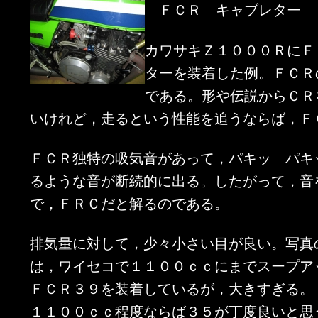
ＦＣＲ キャブレター
カワサキＺ１０００ＲにＦ
ターを装着した例。ＦＣＲ
である。形や伝説からＣＲ
いけれど，走るという性能を追うならば，Ｆ
ＦＣＲ独特の吸気音があって，パキッ パキ
るような音が断続的に出る。したがって，音
で，ＦＲＣだと解るのである。
排気量に対して，少々小さい目が良い。写真
は，ワイセコで１１００ｃｃにまでスープア
ＦＣＲ３９を装着しているが，大きすぎる。
１１００ｃｃ程度ならば３５が丁度良いと思