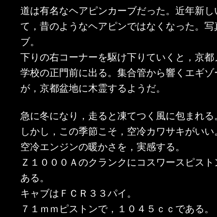
道は有名なヘアピンカーブだった。近年新し
て，昔のようなヘアピンではなくなった。写
ブ。
下りの右コーナーを駆け下りていくと，京都
学校の正門前に出る。集合管から響くエギゾ
が，京都盆地に木霊するようだ。
急に冬になり，走ると凍てつく風に包まれる
しかし，この季節こそ，空冷カワサキがいい
空冷エンジンの暖かさを，実感する。
Ｚ１０００Ａのクランクにコスワースピスト
ある。
キャブはＦＣＲ３３パイ。
７１ｍｍピストンで，１０４５ｃｃである。