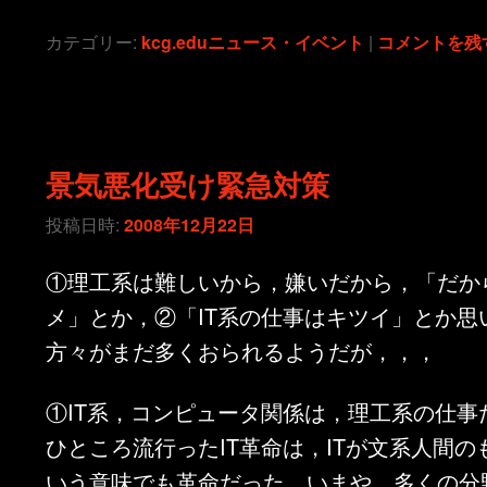
カテゴリー:
kcg.eduニュース・イベント
|
コメントを残
景気悪化受け緊急対策
投稿日時:
2008年12月22日
①理工系は難しいから，嫌いだから，「だから
メ」とか，②「IT系の仕事はキツイ」とか思
方々がまだ多くおられるようだが，，，
①IT系，コンピュータ関係は，理工系の仕事
ひところ流行ったIT革命は，ITが文系人間
いう意味でも革命だった。いまや，多くの分