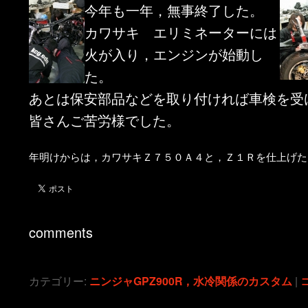
今年も一年，無事終了した。
ン
ツ
カワサキ エリミネーターには
ツ
へ
火が入り，エンジンが始動し
た。
へ
移
あとは保安部品などを取り付ければ車検を受
皆さんご苦労様でした。
移
動
動
年明けからは，カワサキＺ７５０Ａ４と，Ｚ１Ｒを仕上げた
comments
カテゴリー:
ニンジャGPZ900R，水冷関係のカスタム
|