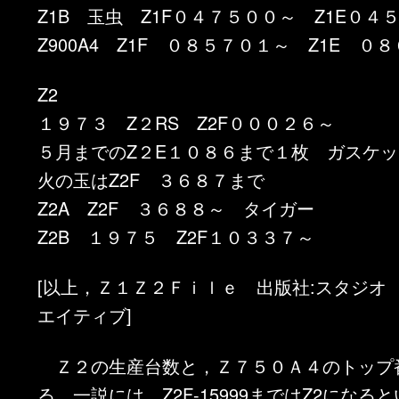
Z1B 玉虫 Z1F０４７５００～ Z1E０４
Z900A4 Z1F ０８５７０１～ Z1E ０
Z2
１９７３ Z２RS Z2F０００２６～
５月までのZ２E１０８６まで１枚 ガスケッ
火の玉はZ2F ３６８７まで
Z2A Z2F ３６８８～ タイガー
Z2B １９７５ Z2F１０３３７～
[以上，Ｚ１Ｚ２Ｆｉｌｅ 出版社:スタジオ
エイティブ]
Ｚ２の生産台数と，Ｚ７５０Ａ４のトップ
る。一説には，Z2F-15999まではZ2になる