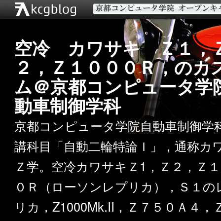
空冷 カワサキ Ｚ１，
２，Ｚ１０００Ｒ，のカ
ム＠京都コンピュータ学
動車制御学科
京都コンピュータ学院自動車制御学
講科目「自動二輪特論Ｉ」，通称カ
Ｚ学。空冷カワサキＺ1，Ｚ２，Ｚ１
０Ｒ（ローソンレプリカ），Ｓ１の
リカ，Z1000Mk.II，Ｚ７５０Ａ４，