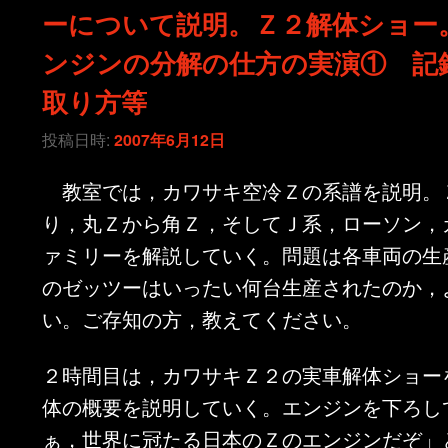
ーについて説明。Ｚ２解体ショー
ンジンの分解の仕方の実演① 記
取り方等
投稿日時:
2007年6月12日
教室では，カワサキ空冷Ｚの系譜を説明。
り，丸Ｚから角Ｚ，そしてＪ系，ローソン，
ァミリーを解説していく。問題は各車両の生
のゼッツーはいったい何台生産されたのか，
い。ご存知の方，教えてください。
２時間目は，カワサキＺ２の実車解体ショー
体の概要を説明していく。エンジンを下ろし
ぁ，世界に冠たる日本のＺのエンジンだぞ」