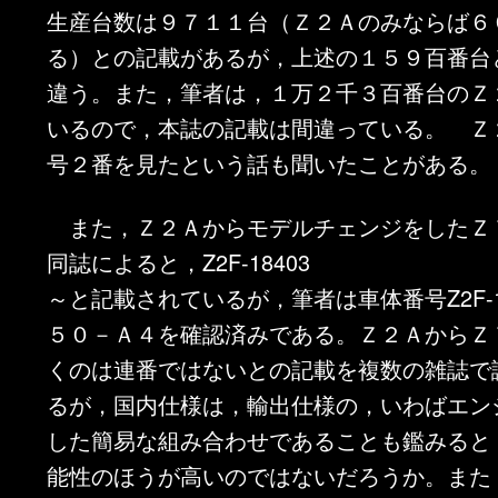
生産台数は９７１１台（Ｚ２Ａのみならば６
る）との記載があるが，上述の１５９百番台
違う。また，筆者は，１万２千３百番台のＺ
いるので，本誌の記載は間違っている。 Ｚ
号２番を見たという話も聞いたことがある。
また，Ｚ２ＡからモデルチェンジをしたＺ
同誌によると，Z2F-18403
～と記載されているが，筆者は車体番号Z2F-1
５０－Ａ４を確認済みである。Ｚ２ＡからＺ
くのは連番ではないとの記載を複数の雑誌で
るが，国内仕様は，輸出仕様の，いわばエン
した簡易な組み合わせであることも鑑みると
能性のほうが高いのではないだろうか。また