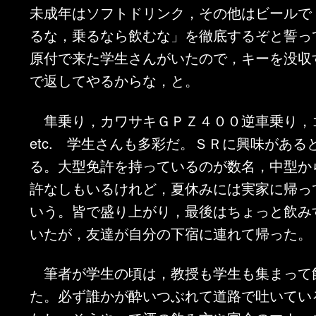
未成年はソフトドリンク，その他はビールで
るな，乗るなら飲むな」を徹底するぞと誓っ
原付で来た学生さんがいたので，キーを没収
で返してやるからな，と。
隼乗り，カワサキＧＰＺ４００逆車乗り，
etc. 学生さんも多彩だ。ＳＲに興味がある
る。大型免許を持っているのが数名，中型か
許なしもいるけれど，夏休みには実家に帰っ
いう。皆で盛り上がり，最後はちょっと飲み
いたが，友達が自分の下宿に連れて帰った。
筆者が学生の頃は，教授も学生も集まって
た。必ず誰かが酔いつぶれて道路で吐いてい