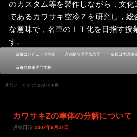
のカスタム等を製作しながら，文化
であるカワサキ空冷Ｚを研究し，総
な意味で，名車のＩＴ化を目指す授
す。
メ
京都コンピュータ学院
京都情報大学院大学
京都日本語研
メ
サ
イ
ン
京都自動車専門学校
イ
ブ
メ
ニ
ン
コ
月別アーカイブ:
2007年6月
ュ
ー
コ
ン
カワサキZの車体の分解について
ン
テ
投稿日時:
2007年6月27日
テ
ン