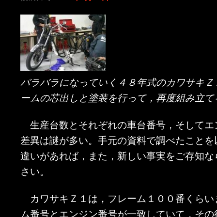
バラバラになっていく４８年式のカワサキＺ
ームの芯出しと塗装を行って，再度組み立て
生産台数とそれぞれの車台番号，そしてエ
差異は謎が多い。手元の資料で調べたことを
違いがあれば，また，新しい事実をご存知な
さい。
カワサキＺ１は，フレーム１００番くらい
ム番号とエンジン番号が一致していて，その