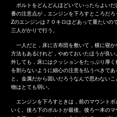
ボルトをどんどんほどいていったらよいだ
ン
ツ
番の注意点が，エンジンを下ろすところだろ
ツ
へ
Zのエンジンは７０キロほどあって重たいの
三人がかりで行う。
へ
移
一人だと，床に古布団を敷いて，横に寝か
移
動
方法もあるけれど，やめておいたほうが良い
動
外しても，床にはクッションをたっぷり厚く
を割らないように細心の注意を払うべきであ
と。金属だから固いだろうなんで思わないこ
物はとても弱い。
エンジンを下ろすときは，前のマウントボ
いく。後ろ下のボルトが最後。後ろ一本のマ