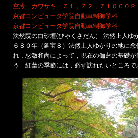
空冷 カワサキ Ｚ１，Ｚ２，Ｚ１０００Ｒ
ン
ツ
京都コンピュータ学院自動車制御学科
ツ
へ
京都コンピュータ学院自動車制御学科
法然院の白砂壇(びゃくさだん） 法然上人ゆ
へ
移
６８０年（延宝８）法然上人ゆかりの地に念
移
動
れ，忍澂和尚によって，現在の伽藍の基礎が
う。紅葉の季節には，必ず訪れたいところで
動