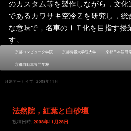
のカスタム等を製作しながら，文化
であるカワサキ空冷Ｚを研究し，総
な意味で，名車のＩＴ化を目指す授
す。
メ
京都コンピュータ学院
京都情報大学院大学
京都日本語研
メ
サ
イ
ン
京都自動車専門学校
イ
ブ
メ
ニ
ン
コ
月別アーカイブ:
2008年11月
ュ
ー
コ
ン
法然院，紅葉と白砂壇
ン
テ
投稿日時:
2008年11月28日
テ
ン