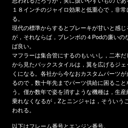
思われるだろうが，実に扱いやすいものであ
１８インチのジャイロ効果と低重心で，非常
る。
現代の標準からするとブレーキが甘いと感じ
が，それならば，ブレンボの４Podの廉いの
ば良い。
マフラーは集合管にするのもいいし，二本だ
から見たバックスタイルは，翼を広げるジェ
くになる。各社から今なおカスタムパーツが
るので，数十年先までパーツ供給に困ること
う。僅か数年で姿を消すような機種は，生産
乗れなくなるが，Zとニンジャは，そういう
われる。
以下はフレーム番号とエンジン番号。