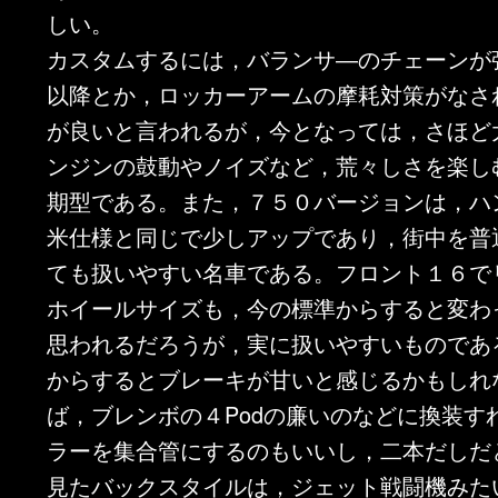
しい。
カスタムするには，バランサ―のチェーンが強
以降とか，ロッカーアームの摩耗対策がなさ
が良いと言われるが，今となっては，さほど
ンジンの鼓動やノイズなど，荒々しさを楽し
期型である。また，７５０バージョンは，ハ
米仕様と同じで少しアップであり，街中を普
ても扱いやすい名車である。フロント１６で
ホイールサイズも，今の標準からすると変わ
思われるだろうが，実に扱いやすいものであ
からするとブレーキが甘いと感じるかもしれ
ば，ブレンボの４Podの廉いのなどに換装す
ラーを集合管にするのもいいし，二本だしだ
見たバックスタイルは，ジェット戦闘機みた