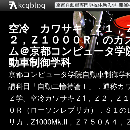
空冷 カワサキ Ｚ１，
２，Ｚ１０００Ｒ，のカ
ム＠京都コンピュータ学
動車制御学科
京都コンピュータ学院自動車制御学
講科目「自動二輪特論Ｉ」，通称カ
Ｚ学。空冷カワサキＺ1，Ｚ２，Ｚ１
０Ｒ（ローソンレプリカ），Ｓ１の
リカ，Z1000Mk.II，Ｚ７５０Ａ４，