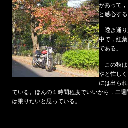
があって，
と感心する
透き通り
中で，紅葉
である。
この秋は
やと忙しく
には出られ
ている。ほんの１時間程度でいいから，二週
は乗りたいと思っている。