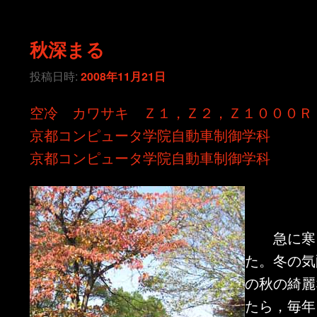
秋深まる
投稿日時:
2008年11月21日
空冷 カワサキ Ｚ１，Ｚ２，Ｚ１０００Ｒ
京都コンピュータ学院自動車制御学科
京都コンピュータ学院自動車制御学科
急に寒く
た。冬の気
の秋の綺麗
たら，毎年