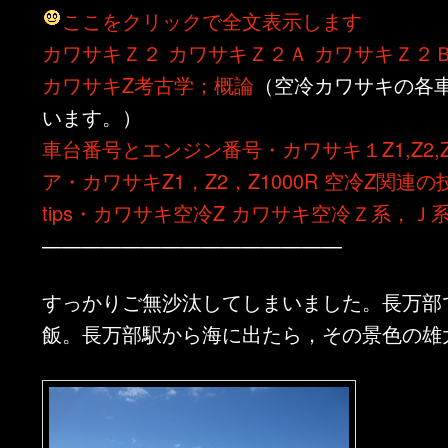
ここをクリックで全文表示します
ン
ツ
カワサキＺ２
カワサキＺ２Ａ
カワサキＺ２
ツ
へ
カワサキZ考古学；概論
（空冷カワサキの各
います。）
へ
移
車台番号とエンジン番号・カワサキ１Z1,Z2,Z1
移
動
ア・カワサキZ1，Z2，Z1000R
空冷Z関連の
tips・カワサキ空冷Z
カワサキ空冷Ｚ系，Ｊ
動
———————————————
すっかりご無沙汰してしまいました。長万部
飯。長万部駅から海に出たら，その景色の雄