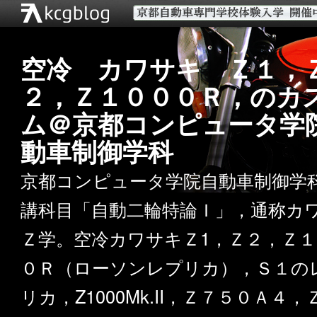
空冷 カワサキ Ｚ１，
２，Ｚ１０００Ｒ，のカ
ム＠京都コンピュータ学
動車制御学科
京都コンピュータ学院自動車制御学
講科目「自動二輪特論Ｉ」，通称カ
Ｚ学。空冷カワサキＺ1，Ｚ２，Ｚ１
０Ｒ（ローソンレプリカ），Ｓ１の
リカ，Z1000Mk.II，Ｚ７５０Ａ４，