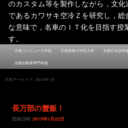
のカスタム等を製作しながら，文化
であるカワサキ空冷Ｚを研究し，総
な意味で，名車のＩＴ化を目指す授
す。
メ
京都コンピュータ学院
京都情報大学院大学
京都日本語研
メ
サ
イ
ン
京都自動車専門学校
イ
ブ
メ
ニ
ン
コ
月別アーカイブ:
2015年1月
ュ
ー
コ
ン
長万部の蟹飯！
ン
テ
投稿日時:
2015年1月22日
テ
ン