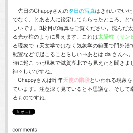
テ
ン
先日のChappyさんの
夕日の写真
はきれいでいた
でなく、とある人に鑑定してもらったところ、と
ン
ツ
しいです。3枚目の写真をご覧ください。沈んだ
ツ
へ
る光が柱のように見えます。これは
太陽柱（サン
る現象で（天文学ではなく気象学の範囲で門外漢
へ
移
配置などで起こることらしい→あとは da さんへ。
時に起こった現象で滋賀湖北でも見えたと聞きま
移
動
神々しいですね。
動
Chappyさんは昨年
といわれる現象を
天使の階段
ています。注意深く見ていると不思議な、そして
るものですね。
comments