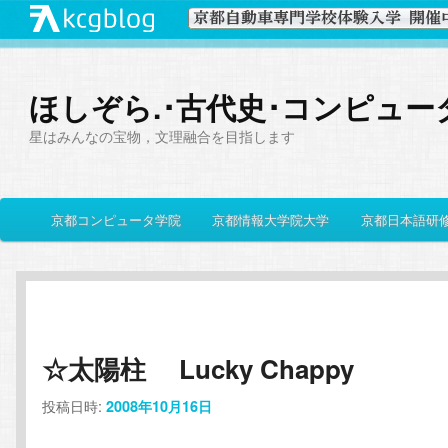
ほしぞら.･古代史･コンピュー
星はみんなの宝物，文理融合を目指します
メ
京都コンピュータ学院
京都情報大学院大学
京都日本語研
メ
サ
イ
ン
イ
ブ
メ
ニ
ン
コ
ュ
ー
☆太陽柱 Lucky Chappy
コ
ン
投稿日時:
2008年10月16日
ン
テ