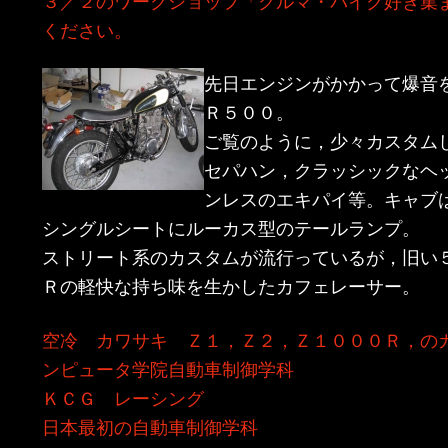
ン
ツ
ください。
ツ
へ
先日エンジンがかかって爆音
Ｒ５００。
へ
移
ご覧のように，少々カスタム
セパハン，クラッシックなヘ
移
動
ンレスのエキパイ等。キャブ
動
シングルシートにルーカス型のテールランプ。
ストリート系のカスタムが流行っているが，旧い
Ｒの軽快な持ち味を生かしたカフェレーサー。
空冷 カワサキ Ｚ１，Ｚ２，Ｚ１０００Ｒ，の
ンピュータ学院自動車制御学科
ＫＣＧ レーシング
日本最初の自動車制御学科