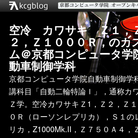
空冷 カワサキ Ｚ１，
２，Ｚ１０００Ｒ，のカ
ム＠京都コンピュータ学
動車制御学科
京都コンピュータ学院自動車制御学
講科目「自動二輪特論Ｉ」，通称カ
Ｚ学。空冷カワサキＺ1，Ｚ２，Ｚ１
０Ｒ（ローソンレプリカ），Ｓ１の
リカ，Z1000Mk.II，Ｚ７５０Ａ４，