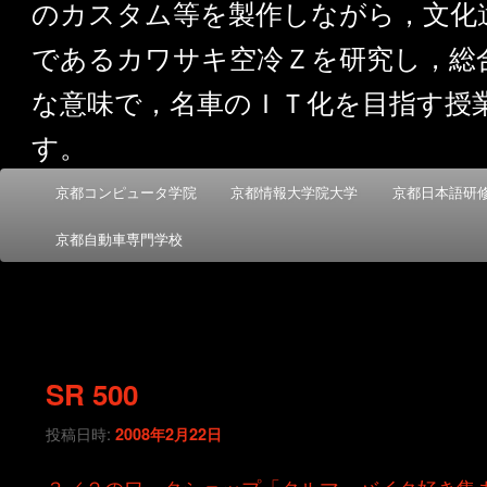
のカスタム等を製作しながら，文化
であるカワサキ空冷Ｚを研究し，総
な意味で，名車のＩＴ化を目指す授
す。
メ
京都コンピュータ学院
京都情報大学院大学
京都日本語研
メ
サ
イ
ン
京都自動車専門学校
イ
ブ
メ
ニ
ン
コ
ュ
ー
コ
ン
SR 500
ン
テ
投稿日時:
2008年2月22日
テ
ン
３／２のワークショップ「クルマ・バイク好き集