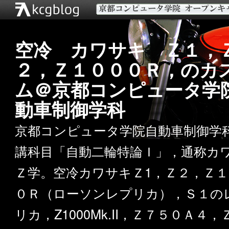
空冷 カワサキ Ｚ１，
２，Ｚ１０００Ｒ，のカ
ム＠京都コンピュータ学
動車制御学科
京都コンピュータ学院自動車制御学
講科目「自動二輪特論Ｉ」，通称カ
Ｚ学。空冷カワサキＺ1，Ｚ２，Ｚ１
０Ｒ（ローソンレプリカ），Ｓ１の
リカ，Z1000Mk.II，Ｚ７５０Ａ４，