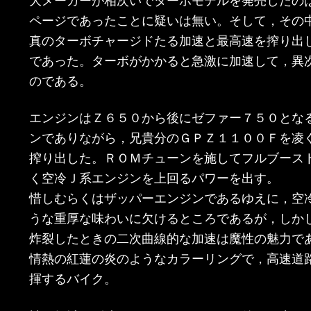
ページであったことに疑いは無い。そして，その
真のターボチャージドたる加速と最高速を搾り出
であった。ターボがかかると急激に加速して，異
のである。
エンジンはＺ６５０から後にゼファー７５０とな
ンでありながら，兄貴分のＧＰＺ１１００Ｆを凌
搾り出した。ＲＯＭチューンを施してフルブース
く空冷Ｊ系エンジンを上回るパワーを出す。
惜しむらくはザッパーエンジンであるゆえに，空
うな重厚な味わいに欠けるところであるが，しか
炸裂したときの二次曲線的な加速は魔性の魅力で
情熱の紅蓮の炎のようなカラーリングで，高速道
揮するバイク。