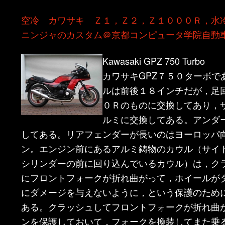
ン
ツ
空冷 カワサキ Ｚ１，Ｚ２，Ｚ１０００Ｒ，水
ニンジャのカスタム＠京都コンピュータ学院自動
ツ
へ
Kawasaki GPZ 750 Turbo
へ
移
カワサキGPZ７５０ターボで
移
動
ルは前後１８インチだが，足
０Ｒのものに交換してあり，
動
ルミに交換してある。アンダ
してある。リアフェンダーが長いのはヨーロッパ
ン。エンジン前にあるアルミ鋳物のカウル（サイ
シリンダーの前に回り込んでいるカウル）は，ク
にフロントフォークが折れ曲がって，ホイールが
にダメージを与えないように，という保護のため
ある。クラッシュしてフロントフォークが折れ曲
ンを保護しておいて，フォークを換装してまた乗