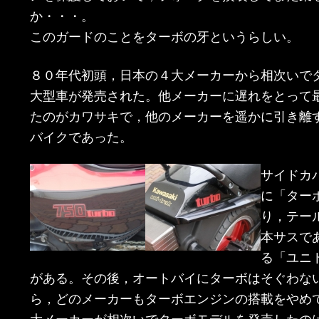
か・・・。
このガードのことをターボの牙というらしい。
８０年代初頭，日本の４大メーカーから相次いで
大型車が発売された。他メーカーに遅れをとって
たのがカワサキで，他のメーカーを遥かに引き離
バイクであった。
サイドカ
に「ター
り，テー
本サスで
る「ユニ
がある。その後，オートバイにターボはそぐわな
ら，どのメーカーもターボエンジンの搭載をやめ
大メーカーが相次いでターボモデルを発売したの