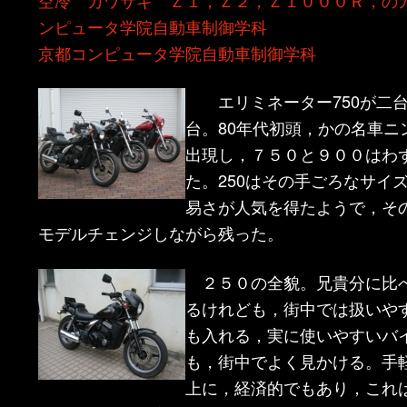
ン
ツ
ンピュータ学院自動車制御学科
京都コンピュータ学院自動車制御学科
ツ
へ
エリミネーター750が二台に
へ
移
台。80年代初頭，かの名車ニ
出現し，７５０と９００はわ
移
動
た。250はその手ごろなサイ
動
易さが人気を得たようで，そ
モデルチェンジしながら残った。
２５０の全貌。兄貴分に比
るけれども，街中では扱いや
も入れる，実に使いやすいバ
も，街中でよく見かける。手
上に，経済的でもあり，これ