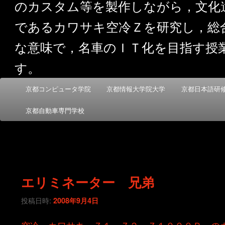
のカスタム等を製作しながら，文化
であるカワサキ空冷Ｚを研究し，総
な意味で，名車のＩＴ化を目指す授
す。
メ
京都コンピュータ学院
京都情報大学院大学
京都日本語研
メ
サ
イ
ン
京都自動車専門学校
イ
ブ
メ
ニ
ン
コ
ュ
ー
コ
ン
エリミネーター 兄弟
ン
テ
投稿日時:
2008年9月4日
テ
ン
空冷 カワサキ Ｚ１，Ｚ２，Ｚ１０００Ｒ，の