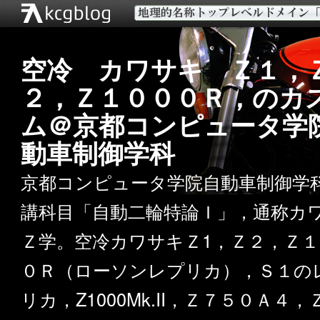
空冷 カワサキ Ｚ１，
２，Ｚ１０００Ｒ，のカ
ム＠京都コンピュータ学
動車制御学科
京都コンピュータ学院自動車制御学
講科目「自動二輪特論Ｉ」，通称カ
Ｚ学。空冷カワサキＺ1，Ｚ２，Ｚ１
０Ｒ（ローソンレプリカ），Ｓ１の
リカ，Z1000Mk.II，Ｚ７５０Ａ４，