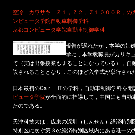
ン
ツ
空冷 カワサキ Ｚ１，Ｚ２，Ｚ１０００Ｒ，の
ンピュータ学院自動車制御学科
ツ
へ
京都コンピュータ学院自動車制御学科
へ
移
報告が遅れたが，本学の姉
移
動
学に，本学教職員がカリキ
て（実は出張授業もすることになっている），自
動
設されることとなり，このほど入学式が挙行され
日本最初のCaｒ ITの学科，自動車制御学科を開
ピュータ学院
が全面的に指導して，中国にも自動
たのである。
天津科技大は，広東の深圳（しんせん）経済特別
特別区に次ぐ第３の経済特別区域内にある唯一の