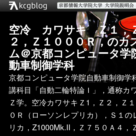
空冷 カワサキ Ｚ１，
２，Ｚ１０００Ｒ，のカ
ム＠京都コンピュータ学
動車制御学科
京都コンピュータ学院自動車制御学
講科目「自動二輪特論Ｉ」，通称カ
Ｚ学。空冷カワサキＺ1，Ｚ２，Ｚ１
０Ｒ（ローソンレプリカ），Ｓ１の
リカ，Z1000Mk.II，Ｚ７５０Ａ４，