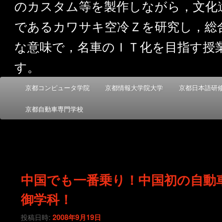
のカスタム等を製作しながら，文化
であるカワサキ空冷Ｚを研究し，総
な意味で，名車のＩＴ化を目指す授
す。
メ
京都コンピュータ学院
京都情報大学院大学
京都日本語研
メ
サ
イ
ン
京都自動車専門学校
イ
ブ
メ
ニ
ン
コ
ュ
ー
コ
ン
中国でも一番乗り！中国初の自動
ン
テ
御学科！
テ
ン
投稿日時:
2008年9月19日