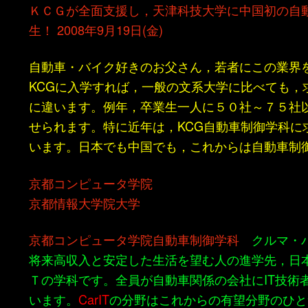
ＫＣＧが全面支援し，天津科技大学に中国初の自
生！ 2008年9月19日(金)
自動車・バイク好きのお父さん，若者にこの業界
KCGに入学すれば，一般の文系大学に比べても，
に違います。例年，卒業生一人に５０社～７５社
せられます。特に近年は，KCG自動車制御学科に
います。日本でも中国でも，これからは自動車制
京都コンピュータ学院
京都情報大学院大学
京都コンピュータ学院自動車制御学科
クルマ・バ
将来高収入と安定した生活を望む人の進学先，日
Ｔの学科です。全員が自動車関係の会社にIT技術
います。
CarIT
の分野はこれからの有望分野のひと