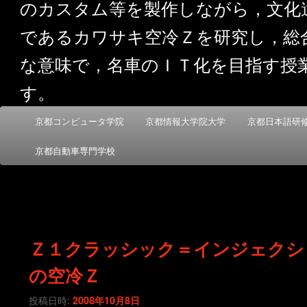
のカスタム等を製作しながら，文化
であるカワサキ空冷Ｚを研究し，総
な意味で，名車のＩＴ化を目指す授
す。
メ
京都コンピュータ学院
京都情報大学院大学
京都日本語研
メ
サ
イ
ン
京都自動車専門学校
イ
ブ
メ
ニ
ン
コ
ュ
ー
コ
ン
Ｚ１クラッシック＝インジェクシ
ン
テ
の空冷Ｚ
テ
ン
投稿日時:
2008年10月8日