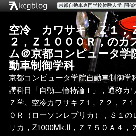
空冷 カワサキ Ｚ１，
２，Ｚ１０００Ｒ，のカ
ム＠京都コンピュータ学
動車制御学科
京都コンピュータ学院自動車制御学
講科目「自動二輪特論Ｉ」，通称カ
Ｚ学。空冷カワサキＺ1，Ｚ２，Ｚ１
０Ｒ（ローソンレプリカ），Ｓ１の
リカ，Z1000Mk.II，Ｚ７５０Ａ４，