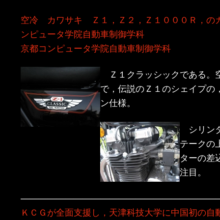
ン
ツ
空冷 カワサキ Ｚ１，Ｚ２，Ｚ１０００Ｒ，の
ンピュータ学院自動車制御学科
ツ
へ
京都コンピュータ学院自動車制御学科
へ
移
Ｚ１クラッシックである。
移
動
で，伝説のＺ１のシェイプの
ン仕様。
動
シリンダ
テークの
ターの差
注目。
——————————————————————
ＫＣＧが全面支援し，天津科技大学に中国初の自