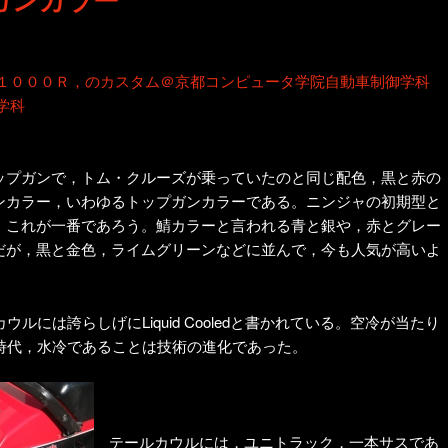
ゲ
ー
シ
１０００Ｒ，のカスタム＠京都コンピュータ学院自動車制御学科
ョ
学科
ン
ップガンで，トム・クルーズが乗っていたのと同じ配色，黒と赤の
ンカラー，いわゆるトップガンカラーである。ニンジャの初期型と
，これが一番であろう。鯖カラーと言われる青と銀や，赤とグレー
だが，黒と金色，ライムグリーンなどに並んで，今も人気が高いよ
ルには誇らしげにLiquid Cooledと書かれている。空冷が当たり
時代，水冷であることは技術の進化であった。
テールカウルには，ユニトラック，一本サスであ