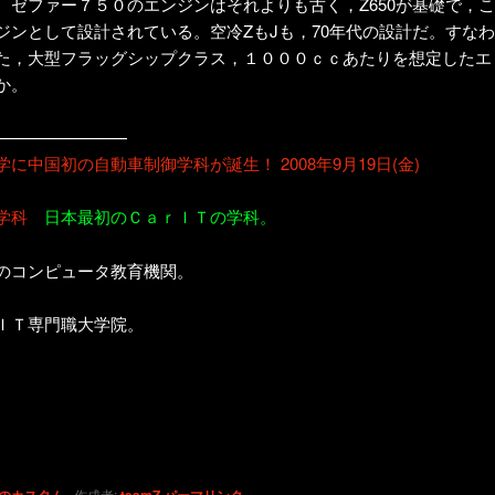
。ゼファー７５０のエンジンはそれよりも古く，Z650が基礎で，こ
ジンとして設計されている。空冷ZもJも，70年代の設計だ。すなわ
た，大型フラッグシップクラス，１０００ｃｃあたりを想定したエ
か。
————————
中国初の自動車制御学科が誕生！ 2008年9月19日(金)
学科
日本最初のＣａｒＩＴの学科。
コンピュータ教育機関。
ＩＴ専門職大学院。
作成者: