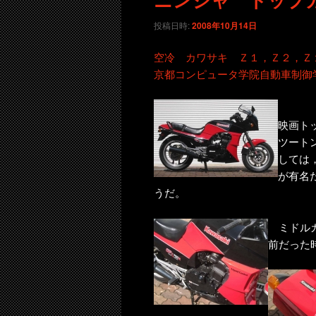
コ
ン
投稿日時:
2008年10月14日
ン
テ
空冷 カワサキ Ｚ１，Ｚ２，Ｚ
京都コンピュータ学院自動車制御
テ
ン
ン
ツ
映画ト
ツート
ツ
へ
しては
が有名
へ
移
うだ。
移
動
ミドルカウ
前だった
動