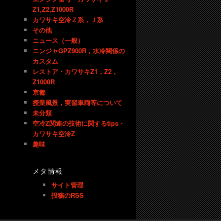
Z1,Z2,Z1000R
カワサキ空冷Ｚ系，Ｊ系
その他
ニュース（一般）
ニンジャGPZ900R，水冷関係の
カスタム
レストア・カワサキZ1，Z2，
Z1000R
京都
授業風景，実習車両等について
未分類
空冷Z関連の技術に関するtips・
カワサキ空冷Z
趣味
メタ情報
サイト管理
投稿のRSS