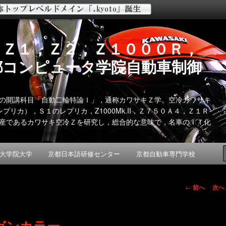
 Ｚ１，Ｚ２，Ｚ１０００Ｒ，
都コンピュータ学院自動車制御
の開講科目「自動二輪特論Ｉ」，通称カワサキＺ学。空冷カワサキ
リカ），Ｓ１のレプリカ，Z1000Mk.II，Ｚ７５０Ａ４，Ｚ１Ｒ
産であるカワサキ空冷Ｚを研究し，総合的な意味で，名車のＩＴ化
大学院大学
京都日本語研修センター
京都自動車専門学校
投
←
前へ
次へ
稿
ナ
ガンカラー
ビ