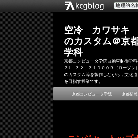
空冷 カワサキ
のカスタム＠京
学科
京都コンピュータ学院自動車制御学科
Ｚ1，Ｚ２，Ｚ１０００Ｒ（ローソンレプ
のカスタム等を製作しながら，文化遺
を目指す授業です。
メ
京都コンピュータ学院
京都情報
メ
サ
イ
ン
イ
ブ
メ
ニ
ン
コ
ュ
ー
ニンジャ トップ