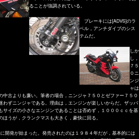
ることが強調されている。
ブレーキには[ADVS]のラ
ベル，アンチダイブのシス
テムだ。
しか
し，
７５
０ニ
ンジ
ャは
の中古よりも廉い。筆者の場合，ニンジャ７５０とゼファー７５０
迷わずニンジャである。理由は，エンジンが楽しいからだ。ザッパ
もサイズの小さなエンジンであることは否めず，１０００ｃｃを基
のほうが，クランクマスも大きく，豪快に回る。
７年に開発が始まった。発売されたのは１９８４年だが，基本的には