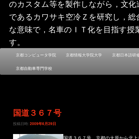
のカスタム等を製作しながら，文化
であるカワサキ空冷Ｚを研究し，総
な意味で，名車のＩＴ化を目指す授
す。
メ
京都コンピュータ学院
京都情報大学院大学
京都日本語研
メ
サ
イ
ン
京都自動車専門学校
イ
ブ
メ
ニ
ン
コ
ュ
ー
コ
ン
国道３６７号
ン
テ
投稿日時:
2009年6月29日
テ
ン
国道３６７号。京都の大原から北上