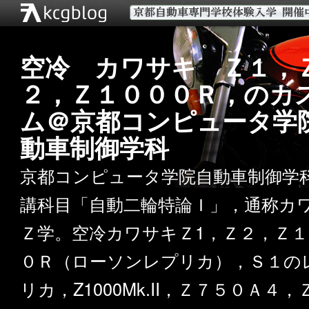
空冷 カワサキ Ｚ１，
２，Ｚ１０００Ｒ，のカ
ム＠京都コンピュータ学
動車制御学科
京都コンピュータ学院自動車制御学
講科目「自動二輪特論Ｉ」，通称カ
Ｚ学。空冷カワサキＺ1，Ｚ２，Ｚ１
０Ｒ（ローソンレプリカ），Ｓ１の
リカ，Z1000Mk.II，Ｚ７５０Ａ４，