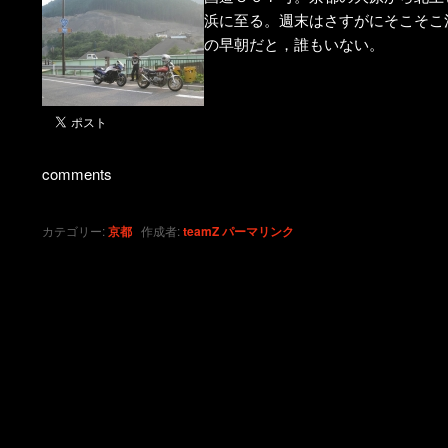
浜に至る。週末はさすがにそこそこ
ン
ツ
の早朝だと，誰もいない。
ツ
へ
へ
移
移
動
comments
動
カテゴリー:
京都
作成者:
teamZ
パーマリンク