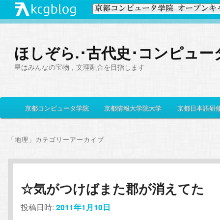
ほしぞら.･古代史･コンピュー
星はみんなの宝物，文理融合を目指します
メ
京都コンピュータ学院
京都情報大学院大学
京都日本語研
メ
サ
イ
ン
イ
ブ
メ
「
地理
」カテゴリーアーカイブ
ニ
ン
コ
ュ
ー
コ
ン
☆気がつけばまた郡が消えてた
ン
テ
投稿日時:
2011年1月10日