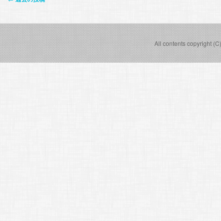
稿
ナ
ビ
All contents copyright (C
ゲ
ー
シ
ョ
ン