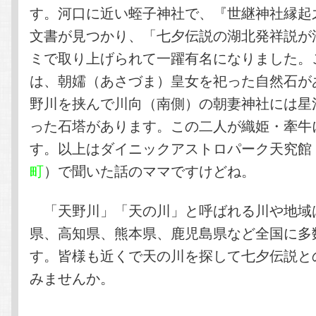
す。河口に近い蛭子神社で、『世継神社縁起
文書が見つかり、「七夕伝説の湖北発祥説が
ミで取り上げられて一躍有名になりました。
は、朝嬬（あさづま）皇女を祀った自然石が
野川を挟んで川向（南側）の朝妻神社には星
った石塔があります。この二人が織姫・牽牛
す。以上はダイニックアストロパーク天究館
町
）で聞いた話のママですけどね。
「天野川」「天の川」と呼ばれる川や地域
県、高知県、熊本県、鹿児島県など全国に多
す。皆様も近くで天の川を探して七夕伝説と
みませんか。