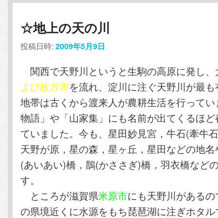
☆地上の天の川
投稿日時:
2009年5月9日
関西で天野川というと生駒の高原に発し、
よび枚方市
を流れ、淀川に注ぐ天野川が最も
地帯は古くから渡来人が農耕生活を行ってい
物語」や「山家集」にも名前が出てくるほど
ていました。今も、星田妙見宮，牛石(牽牛石
天野が原，星の森，星ヶ丘，星田などの地名
(あいあい)橋，鵲(かささぎ)橋，羽衣橋など
す。
ところが滋賀県
米原市
にも天野川があるの
の県境近くに水源をもち琵琶湖に注ぎホタル