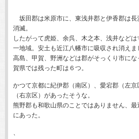
テ
ン
坂田郡は米原市に、東浅井郡と伊香郡は長
ン
ツ
消滅。
したがって虎姫、余呉、木之本、浅井などは
ツ
へ
一地域。安土も近江八幡市に吸収され消えま
へ
移
高島、甲賀、野洲などは郡がそっくり市にな
賀県では残った町は６つ。
移
動
動
かつて京都に紀伊郡（南区）、愛宕郡（左京
（右京区）があったそうな。
熊野郡も和歌山県のことではありません、最
にあった。
、