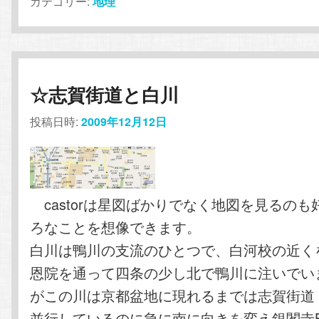
カテゴリー:
地理
☆志賀街道と白川
投稿日時:
2009年12月12日
castorは星図ばかりでなく地図を見るの
ろなことを想像できます。
白川は鴨川の支流のひとつで、白河校の近く
恩院を通って四条の少し北で鴨川に注いでい
がこの川は京都盆地に現れるまでは志賀街道
並行しているのに急に南に向きを変え銀閣寺