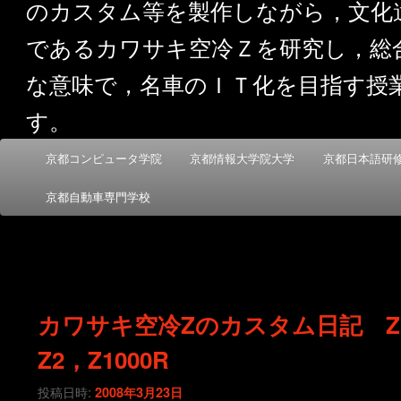
のカスタム等を製作しながら，文化
であるカワサキ空冷Ｚを研究し，総
な意味で，名車のＩＴ化を目指す授
す。
メ
京都コンピュータ学院
京都情報大学院大学
京都日本語研
メ
サ
イ
ン
京都自動車専門学校
イ
ブ
メ
ニ
ン
コ
ュ
ー
コ
ン
カワサキ空冷Zのカスタム日記 Z
ン
テ
Z2，Z1000R
テ
ン
投稿日時:
2008年3月23日