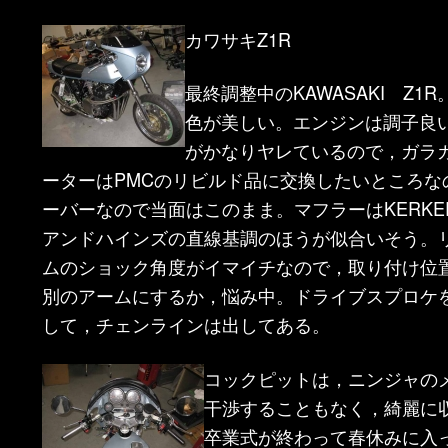
ン
ツ
カワサキZ1R
ツ
へ
最終調整中のKAWASAKI Z1
色が美しい。エンジンは調子良
へ
移
がかなりヤレているので，ガラ
移
動
ーターはPMCのリビルド品に交換したいところな
ーバーなので当面はこのまま。マフラーはKERKE
動
アンドハインズの直線基調のほうが似合いそう。
ムのショック角度がイマイチなので，取り付け位
別のアームにするか，悩み中。ドライブスプロケ
して，チェンラインは出してある。
コックピットは，ニンジャの
干渉することもなく，綺麗に
卒業式が終わって春休みに入