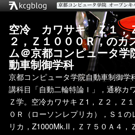
空冷 カワサキ Ｚ１，
２，Ｚ１０００Ｒ，のカ
ム＠京都コンピュータ学
動車制御学科
京都コンピュータ学院自動車制御学
講科目「自動二輪特論Ｉ」，通称カ
Ｚ学。空冷カワサキＺ1，Ｚ２，Ｚ１
０Ｒ（ローソンレプリカ），Ｓ１の
リカ，Z1000Mk.II，Ｚ７５０Ａ４，