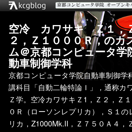
空冷 カワサキ Ｚ１，
２，Ｚ１０００Ｒ，のカ
ム＠京都コンピュータ学
動車制御学科
京都コンピュータ学院自動車制御学
講科目「自動二輪特論Ｉ」，通称カ
Ｚ学。空冷カワサキＺ1，Ｚ２，Ｚ１
０Ｒ（ローソンレプリカ），Ｓ１の
リカ，Z1000Mk.II，Ｚ７５０Ａ４，