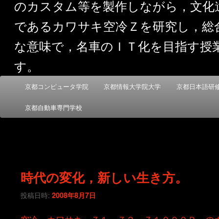
のカスタム等を製作しながら，文化
であるカワサキ空冷Ｚを研究し，総
な意味で，名車のＩＴ化を目指す授
す。
メ
京都コンピュータ学院
京都情報大学院大学
京都日本語研
メ
サ
イ
ン
京都自動車専門学校
イ
ブ
メ
ニ
ン
コ
ュ
ー
コ
ン
時代の変化，新しい生き方。
ン
テ
投稿日時:
2008年8月7日
テ
ン
空冷 カワサキ Ｚ１，Ｚ２，Ｚ１０００Ｒ，の