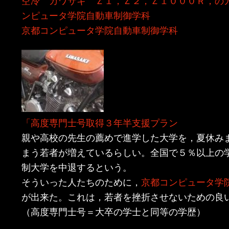
ン
ツ
ンピュータ学院自動車制御学科
京都コンピュータ学院自動車制御学科
ツ
へ
へ
移
移
動
動
「高度専門士号取得３年半支援プラン
親や高校の先生の薦めで進学した大学を，夏休み
まう若者が増えているらしい。全国で５％以上の
制大学を中退するという。
そういった人たちのために，
京都コンピュータ学
が出来た。これは，若者を挫折させないための良
（高度専門士号＝大卒の学士と同等の学歴）