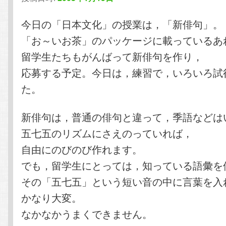
テ
ン
今日の「日本文化」の授業は，「新俳句」。
「お～いお茶」のパッケージに載っているあ
ン
ツ
留学生たちもがんばって新俳句を作り，
応募する予定。今日は，練習で，いろいろ試
ツ
へ
た。
へ
移
新俳句は，普通の俳句と違って，季語などは
移
動
五七五のリズムにさえのっていれば，
動
自由にのびのび作れます。
でも，留学生にとっては，知っている語彙を
その「五七五」という短い音の中に言葉を入
かなり大変。
なかなかうまくできません。