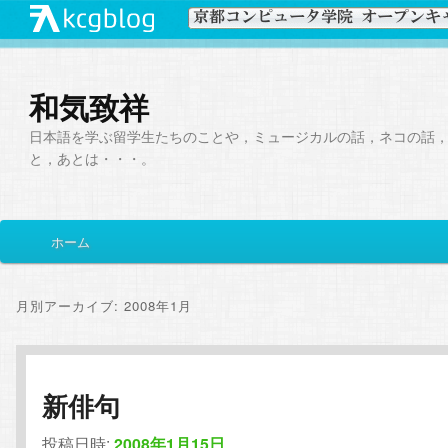
和気致祥
日本語を学ぶ留学生たちのことや，ミュージカルの話，ネコの話
と，あとは・・・。
メ
ホーム
メ
サ
イ
ン
イ
ブ
メ
月別アーカイブ:
2008年1月
ニ
ン
コ
ュ
ー
コ
ン
新俳句
ン
テ
投稿日時:
2008年1月15日