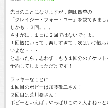
テ
ン
先日のことになりますが，劇団四季の
「クレイジー・フォー・ユー」を観てきまし
ン
ツ
しかも，２回。。。
さすがに，１日に２回ではないですよ。
ツ
へ
１回観にいって，楽しすぎて，次はいつ観ら
へ
移
いよな・・・
と思ったら，思わず，もう１回分のチケット
移
動
予約してしまっただけです！
動
ラッキーなことに！
１回目のボビーは加藤敬二さん！
２回目は荒川務さん！
ボビーといえば，やっぱりこの２人よね～と