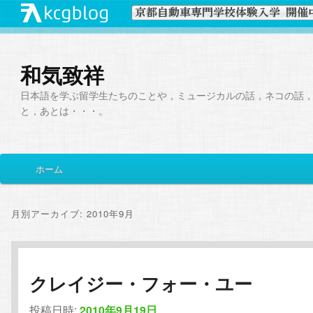
和気致祥
日本語を学ぶ留学生たちのことや，ミュージカルの話，ネコの話
と，あとは・・・。
メ
ホーム
メ
サ
イ
ン
イ
ブ
メ
月別アーカイブ:
2010年9月
ニ
ン
コ
ュ
ー
コ
ン
クレイジー・フォー・ユー
ン
テ
投稿日時:
2010年9月19日