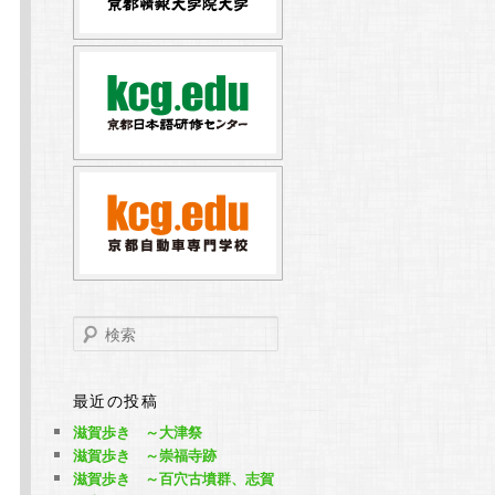
検
索
最近の投稿
滋賀歩き ～大津祭
滋賀歩き ～崇福寺跡
滋賀歩き ～百穴古墳群、志賀