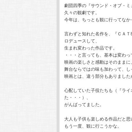
劇団四季の『サウンド・オブ・ミ
テ
ン
久々の観劇です。
今年は、ちっとも観に行ってなか
ン
ツ
言わずと知れた名作を、『ＣＡＴ
ツ
へ
ロデュースして、
生まれ変わった作品です。
へ
移
・・・と言っても、基本は変わっ
映画の楽しさと感動はそのままに
移
動
舞台ならではの味も加わって、し
映画とは、違う部分もありました
動
心配していた子役たちも（『ライ
た・・・）、
がんばってました。
大人も子供も楽しめる作品だと思
もう一度、観に行こうかな。