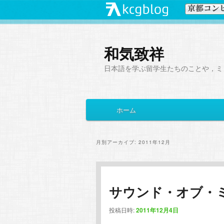
和気致祥
日本語を学ぶ留学生たちのことや，ミ
メ
ホーム
メ
サ
イ
ン
イ
ブ
メ
月別アーカイブ:
2011年12月
ニ
ン
コ
ュ
ー
コ
ン
サウンド・オブ・
ン
テ
投稿日時:
2011年12月4日