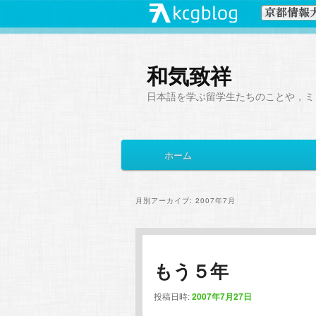
和気致祥
日本語を学ぶ留学生たちのことや，ミ
メ
ホーム
メ
サ
イ
ン
イ
ブ
メ
月別アーカイブ:
2007年7月
ニ
ン
コ
ュ
ー
コ
ン
もう５年
ン
テ
投稿日時:
2007年7月27日