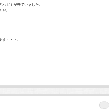
内ハガキが来ていました。
んだ。
ます・・・。