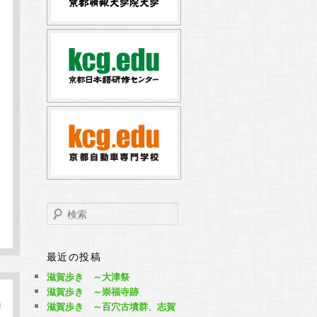
検
索
最近の投稿
滋賀歩き ～大津祭
滋賀歩き ～崇福寺跡
滋賀歩き ～百穴古墳群、志賀