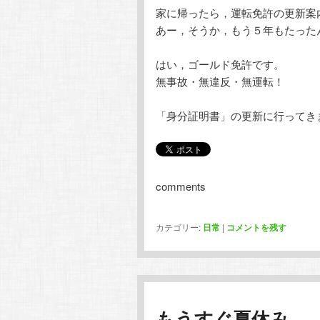
家に帰ったら，運転免許の更新案
テ
ン
あー，そうか，もう５年もたった
ン
ツ
はい，ゴールド免許です。
無事故・無違反・無運転！
ツ
へ
「身分証明書」の更新に行ってき
へ
移
移
動
comments
動
カテゴリー:
日常
|
コメントを残す
もうすぐ夏休み