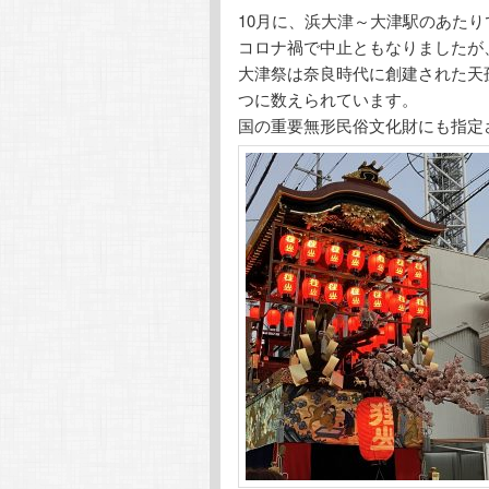
10月に、浜大津～大津駅のあた
テ
ン
コロナ禍で中止ともなりましたが、
大津祭は奈良時代に創建された天
ン
ツ
つに数えられています。
国の重要無形民俗文化財にも指定
ツ
へ
へ
移
移
動
動