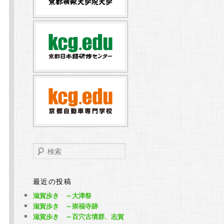
検
索
最近の投稿
滋賀歩き ～大津祭
滋賀歩き ～崇福寺跡
滋賀歩き ～百穴古墳群、志賀