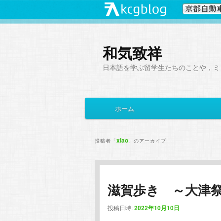
和気致祥
日本語を学ぶ留学生たちのことや，ミ
メ
ホーム
メ
サ
イ
ン
イ
ブ
メ
xiao
投稿者「
」のアーカイブ
ニ
ン
コ
ュ
ー
コ
ン
滋賀歩き ～大津
ン
テ
投稿日時:
2022年10月10日