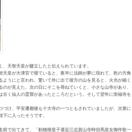
く、天智天皇が建立したと伝えられています。
智天皇が大津宮で寝ていると、夜半に法師が夢に現れて、乾の方角
るようにと言われ、驚いて外に出て彼方の山を見ると、火光が細く
るのが見えた。次の日にそこを尋ねていくと、小さな山寺があり、
は古く仙人の霊窟があったところだという。そして翌年に崇福寺を
つづけ、平安遷都後も十大寺の一つともされていましたが、次第に
轄下に入ったそうです。
名前で出てきて、「勅穂積皇子遣近江志賀山寺時但馬皇女御作歌一