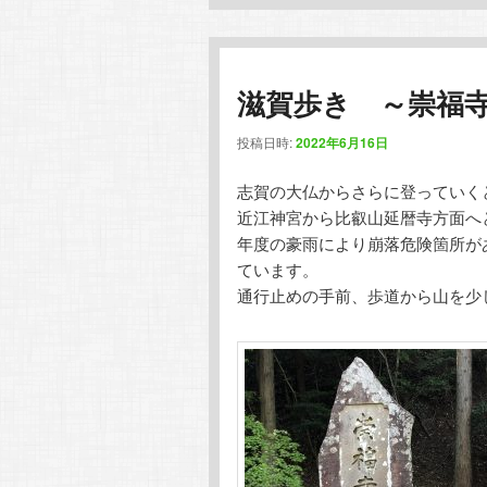
滋賀歩き ～崇福
投稿日時:
2022年6月16日
志賀の大仏からさらに登っていく
近江神宮から比叡山延暦寺方面へ
年度の豪雨により崩落危険箇所が
ています。
通行止めの手前、歩道から山を少