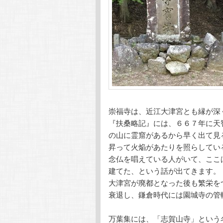
崇福寺は、近江大津宮とも縁が深
『扶桑略記』には、６６７年に天
の山に霊窟があるから早く出て見
昇って火焔があたりを照らしてい
念仏を唱えている人がいて、ここ
建てた、という話が出てきます。
大津宮が廃都となった後も繁栄を
衰退し、鎌倉時代には園城寺の管
万葉集には、「志賀山寺」という