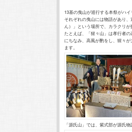
13基の曳山が巡行する本祭がハイ
それぞれの曳山には物語があり、
ん）」という場所で、カラクリが
たとえば、「猩々山」は孝行者の
にちなみ、高風が酌をし、猩々が
ます。
「源氏山」では、紫式部が源氏物