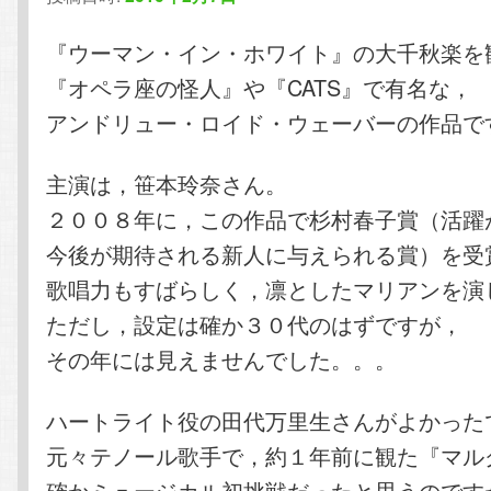
テ
ン
『ウーマン・イン・ホワイト』の大千秋楽を
『オペラ座の怪人』や『CATS』で有名な，
ン
ツ
アンドリュー・ロイド・ウェーバーの作品で
ツ
へ
主演は，笹本玲奈さん。
へ
移
２００８年に，この作品で杉村春子賞（活躍
今後が期待される新人に与えられる賞）を受
移
動
歌唱力もすばらしく，凛としたマリアンを演
動
ただし，設定は確か３０代のはずですが，
その年には見えませんでした。。。
ハートライト役の田代万里生さんがよかった
元々テノール歌手で，約１年前に観た『マル
確かミュージカル初挑戦だったと思うのです