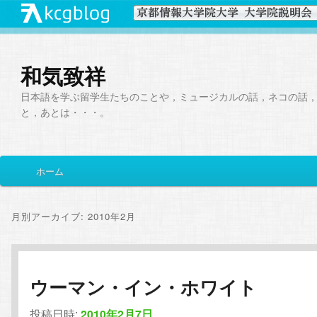
和気致祥
日本語を学ぶ留学生たちのことや，ミュージカルの話，ネコの話
と，あとは・・・。
メ
ホーム
メ
サ
イ
ン
イ
ブ
メ
月別アーカイブ:
2010年2月
ニ
ン
コ
ュ
ー
コ
ン
ウーマン・イン・ホワイト
ン
テ
投稿日時:
2010年2月7日