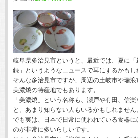
テ
ン
ン
ツ
ツ
へ
へ
移
岐阜県多治見市というと、最近では、夏に「
録」というようなニュースで耳にするかもし
移
動
そんな多治見市ですが、周辺の土岐市や瑞浪
動
美濃焼の特産地でもあります。
「美濃焼」という名称も、瀬戸や有田、信楽
と、あまり知らない人もいるかもしれません
でも実は、日本で日常に使われている食器に
のが非常に多いらしいです。