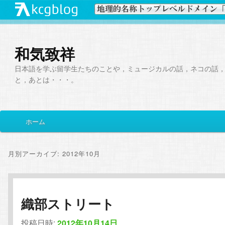
和気致祥
日本語を学ぶ留学生たちのことや，ミュージカルの話，ネコの話
と，あとは・・・。
メ
ホーム
メ
サ
イ
ン
イ
ブ
メ
月別アーカイブ:
2012年10月
ニ
ン
コ
ュ
ー
コ
ン
織部ストリート
ン
テ
投稿日時:
2012年10月14日