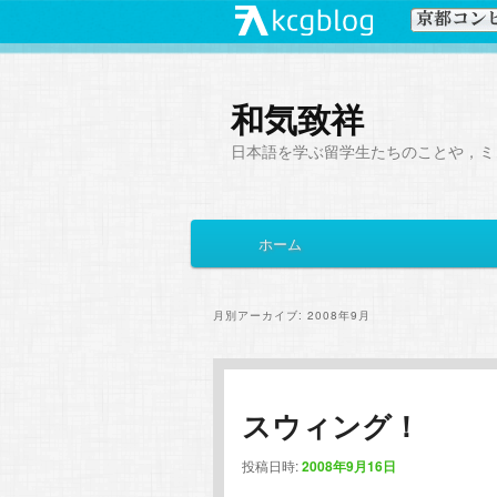
和気致祥
日本語を学ぶ留学生たちのことや，ミ
メ
ホーム
メ
サ
イ
ン
イ
ブ
メ
月別アーカイブ:
2008年9月
ニ
ン
コ
ュ
ー
コ
ン
スウィング！
ン
テ
投稿日時:
2008年9月16日