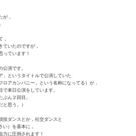
たが，
」
て，
きていたのですが，
思っています！
の公演です。
ア」というタイトルで公演していた
フロアカンパニー」という名称になってる）が，
目で来日公演をしています。
たぶん２回目。
だと思う。）
競技ダンスとか，社交ダンスと
さい）を基本に，
迫力に圧倒されます！