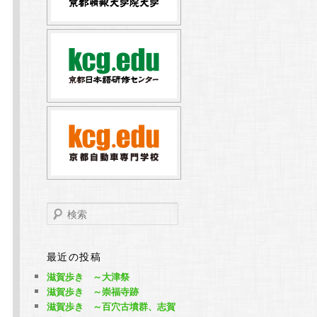
検
索
最近の投稿
滋賀歩き ～大津祭
滋賀歩き ～崇福寺跡
滋賀歩き ～百穴古墳群、志賀