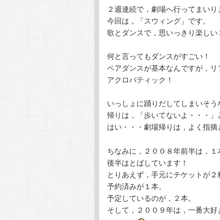
２週連続で，劇場へ行ってまいり
テ
ン
今回は，「スウィング」です。
歌とダンスで，思いっきり楽しい
ン
ツ
何と言ってもダンスがすごい！
ツ
へ
ペアダンスが基本なんですが，リ
アクロバティック！
へ
移
いっしょに踊りだしてしまいそう
移
動
帰りは，「歩いてないよ・・・」
はい・・・劇場帰りは，よく指摘
動
ちなみに，２００８年前半は，１
後半はとばしています！
とりあえず，手元にチケットが２
予約済みが１本。
予定しているのが，２本。
そして，２００９年は，一番大好