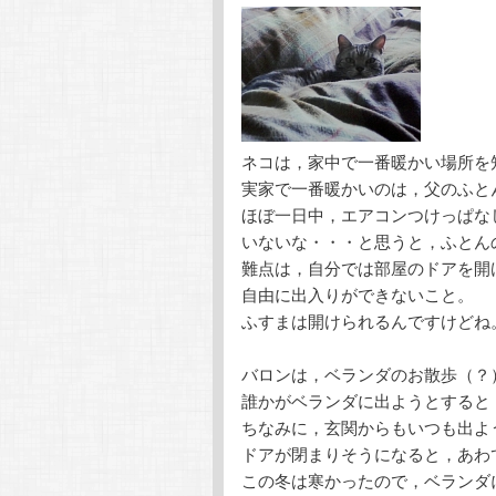
テ
ン
ン
ツ
ツ
へ
ネコは，家中で一番暖かい場所を
へ
移
実家で一番暖かいのは，父のふと
ほぼ一日中，エアコンつけっぱな
移
動
いないな・・・と思うと，ふとん
難点は，自分では部屋のドアを開
動
自由に出入りができないこと。
ふすまは開けられるんですけどね
バロンは，ベランダのお散歩（？
誰かがベランダに出ようとすると
ちなみに，玄関からもいつも出よ
ドアが閉まりそうになると，あわ
この冬は寒かったので，ベランダ