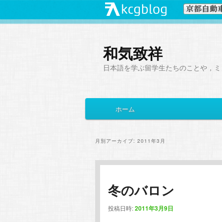
和気致祥
日本語を学ぶ留学生たちのことや，ミ
メ
ホーム
メ
サ
イ
ン
イ
ブ
メ
月別アーカイブ:
2011年3月
ニ
ン
コ
ュ
ー
コ
ン
冬のバロン
ン
テ
投稿日時:
2011年3月9日