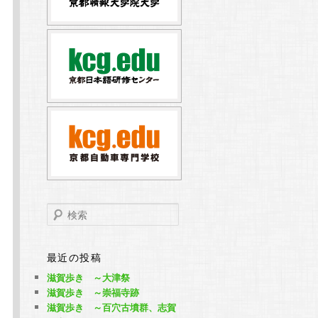
検
索
最近の投稿
滋賀歩き ～大津祭
滋賀歩き ～崇福寺跡
滋賀歩き ～百穴古墳群、志賀