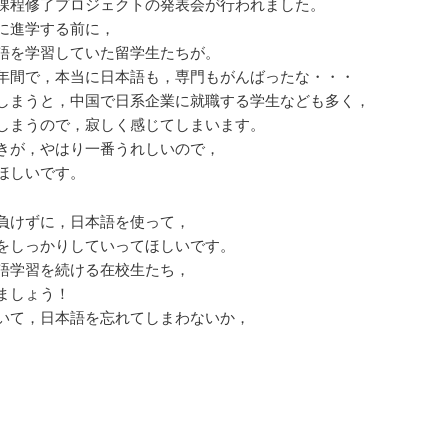
課程修了プロジェクトの発表会が行われました。
に進学する前に，
語を学習していた留学生たちが。
年間で，本当に日本語も，専門もがんばったな・・・
しまうと，中国で日系企業に就職する学生なども多く，
しまうので，寂しく感じてしまいます。
きが，やはり一番うれしいので，
ほしいです。
負けずに，日本語を使って，
をしっかりしていってほしいです。
語学習を続ける在校生たち，
ましょう！
いて，日本語を忘れてしまわないか，