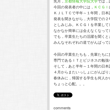
先月，
京都情報大学院大学
では，
今回の発表者の中には，
ＫＣＧＩ
ＫＪＬＴＣで半年～１年間，日本
発表を聞きながら，大学院での２
としみじみ。ＫＣＧＩを卒業して
なかなか簡単には会えなくなって
でも，卒業生たちの活躍を聞くと
みんなそれぞれの道でがんばって
今回の卒業生たちも，先輩たちに
専門であるＩＴとビジネスの勉強
そして，あと半年～１年間の日本
４月からまたいっしょにがんばり
春休みに，帰国する学生も何人か
ちょっと心配。。。
comments