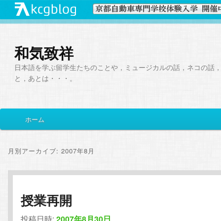
和気致祥
日本語を学ぶ留学生たちのことや，ミュージカルの話，ネコの話
と，あとは・・・。
メ
ホーム
メ
サ
イ
ン
イ
ブ
メ
月別アーカイブ:
2007年8月
ニ
ン
コ
ュ
ー
コ
ン
授業再開
ン
テ
投稿日時:
2007年8月30日