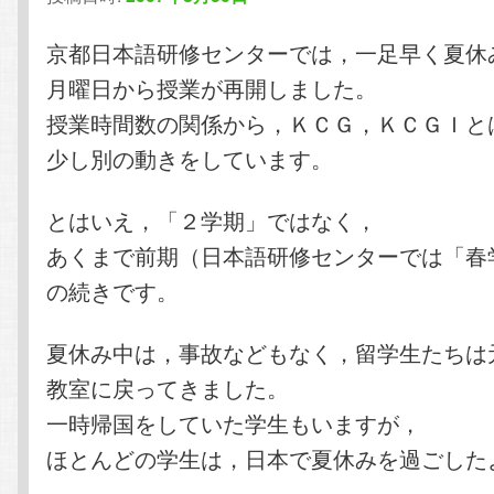
テ
ン
京都日本語研修センターでは，一足早く夏休
月曜日から授業が再開しました。
ン
ツ
授業時間数の関係から，ＫＣＧ，ＫＣＧＩと
少し別の動きをしています。
ツ
へ
へ
移
とはいえ，「２学期」ではなく，
あくまで前期（日本語研修センターでは「春
移
動
の続きです。
動
夏休み中は，事故などもなく，留学生たちは
教室に戻ってきました。
一時帰国をしていた学生もいますが，
ほとんどの学生は，日本で夏休みを過ごした