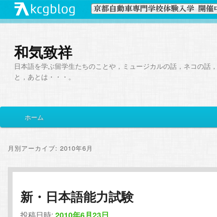
和気致祥
日本語を学ぶ留学生たちのことや，ミュージカルの話，ネコの話
と，あとは・・・。
メ
ホーム
メ
サ
イ
ン
イ
ブ
メ
月別アーカイブ:
2010年6月
ニ
ン
コ
ュ
ー
コ
ン
新・日本語能力試験
ン
テ
投稿日時:
2010年6月23日