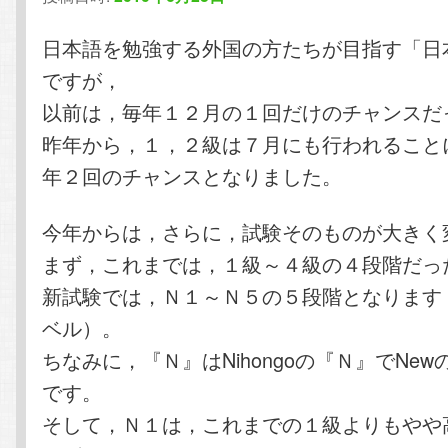
テ
ン
日本語を勉強する外国の方たちが目指す「日
ですが，
ン
ツ
以前は，毎年１２月の１回だけのチャンスだ
昨年から，１，２級は７月にも行われること
ツ
へ
年２回のチャンスとなりました。
へ
移
今年からは，さらに，試験そのものが大きく
移
動
まず，これまでは，１級～４級の４段階だっ
動
新試験では，Ｎ１～Ｎ５の５段階となります
ベル）。
ちなみに，『Ｎ』はNihongoの『Ｎ』でNe
です。
そして，Ｎ１は，これまでの１級よりもやや