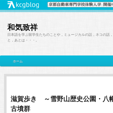
和気致祥
日本語を学ぶ留学生たちのことや，ミュージカルの話，ネコの話
と，あとは・・・。
メ
ホーム
メ
サ
イ
ン
イ
ブ
メ
ニ
ン
コ
ュ
ー
滋賀歩き ～雪野山歴史公園・八
コ
ン
古墳群
ン
テ