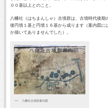
００基以上とのこと。
八幡社（はちまんしゃ）古墳群は、古墳時代後期
後円墳１基と円墳１６基から成ります（案内図に
か描いてありませんでした）。
八幡社古墳群案内図