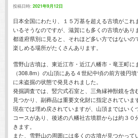
投稿日時:
2021年9月12日
テ
ン
日本全国にわたり、１５万基を超える古墳がこれ
ン
ツ
いるそうなのですが、滋賀にも多くの古墳があり
都道府県別に見ると、それほど多い方ではないの
ツ
へ
楽しめる場所がたくさんあります。
へ
移
雪野山古墳は、東近江市・近江八幡市・竜王町に
（308.8m）の山頂にある４世紀中頃の前方後円
移
動
に未盗掘の状態で発見されました。
動
発掘調査では、竪穴式石室と、三角縁神獣鏡を含
見つかり、副葬品は重要文化財に指定されていま
現在では埋め戻されていますが、山頂まではいく
コースがあり、後述の八幡社古墳群からは約３０
きます。
また、雪野山の周囲には多くの古墳が見つかって