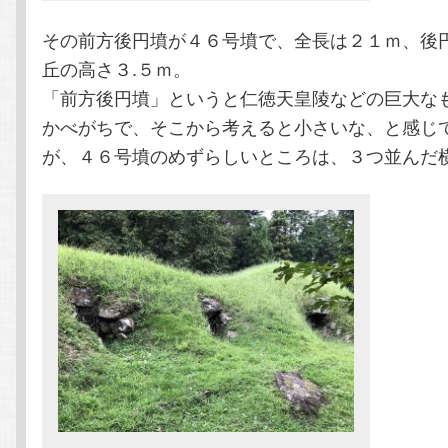
その前方後円墳が４６号墳で、全長は２１ｍ、後
丘の高さ３.５ｍ。
「前方後円墳」というと仁徳天皇陵などの巨大な
かべがちで、そこから考えると小さいな、と感じ
が、４６号墳のめずらしいところは、３つ並んだ