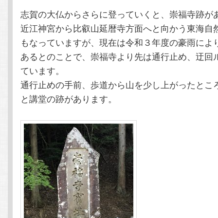
志賀の大仏からさらに登っていくと、崇福寺跡が
テ
ン
近江神宮から比叡山延暦寺方面へと向かう東海自
もなっていますが、現在は令和３年度の豪雨によ
ン
ツ
あるとのことで、崇福寺より先は通行止め、迂回
ツ
へ
ています。
通行止めの手前、歩道から山を少し上がったとこ
へ
移
と講堂の跡があります。
移
動
動