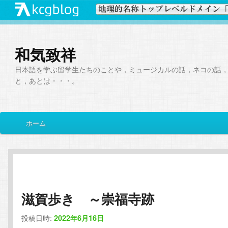
和気致祥
日本語を学ぶ留学生たちのことや，ミュージカルの話，ネコの話
と，あとは・・・。
メ
ホーム
メ
サ
イ
ン
イ
ブ
メ
ニ
ン
コ
ュ
ー
滋賀歩き ～崇福寺跡
コ
ン
投稿日時:
2022年6月16日
ン
テ