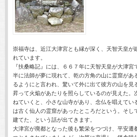
崇福寺は、近江大津宮とも縁が深く、天智天皇が
れています。
『扶桑略記』には、６６７年に天智天皇が大津宮
半に法師が夢に現れて、乾の方角の山に霊窟があ
るようにと言われ、驚いて外に出て彼方の山を見
昇って火焔があたりを照らしているのが見えた。
ねていくと、小さな山寺があり、念仏を唱えてい
は古く仙人の霊窟があったところだという。そし
建てた、という話が出てきます。
大津宮が廃都となった後も繁栄をつづけ、平安遷
つともされていましたが、次第に衰退し、鎌倉時