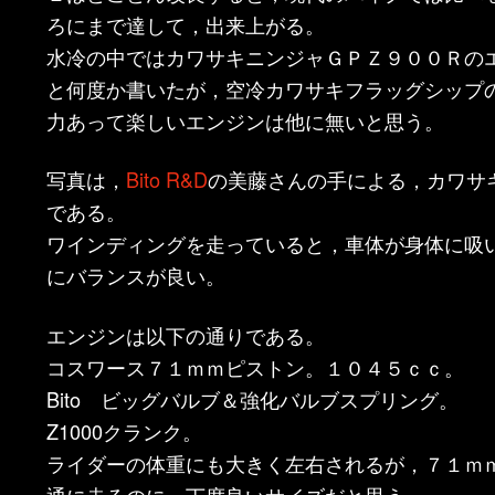
ろにまで達して，出来上がる。
水冷の中ではカワサキニンジャＧＰＺ９００Ｒの
と何度か書いたが，空冷カワサキフラッグシップ
力あって楽しいエンジンは他に無いと思う。
写真は，
Bito R&D
の美藤さんの手による，カワサキ
である。
ワインディングを走っていると，車体が身体に吸
にバランスが良い。
エンジンは以下の通りである。
コスワース７１ｍｍピストン。１０４５ｃｃ。
Bito ビッグバルブ＆強化バルブスプリング。
Z1000クランク。
ライダーの体重にも大きく左右されるが，７１ｍ
通に走るのに，丁度良いサイズだと思う。