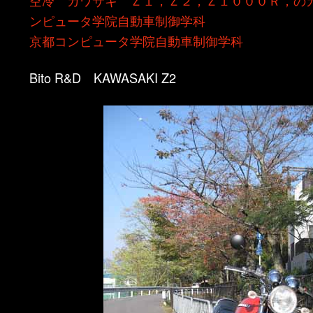
ン
ツ
ンピュータ学院自動車制御学科
京都コンピュータ学院自動車制御学科
ツ
へ
Bito R&D KAWASAKI Z2
へ
移
移
動
動