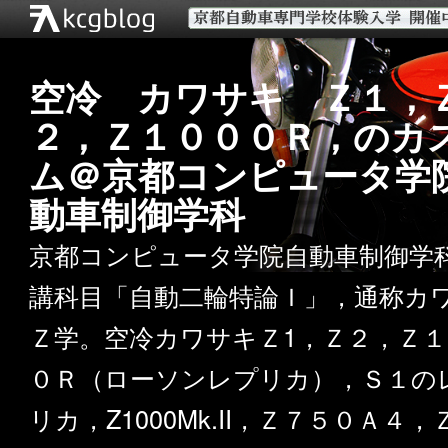
空冷 カワサキ Ｚ１，
２，Ｚ１０００Ｒ，のカ
ム＠京都コンピュータ学
動車制御学科
京都コンピュータ学院自動車制御学
講科目「自動二輪特論Ｉ」，通称カ
Ｚ学。空冷カワサキＺ1，Ｚ２，Ｚ１
０Ｒ（ローソンレプリカ），Ｓ１の
リカ，Z1000Mk.II，Ｚ７５０Ａ４，