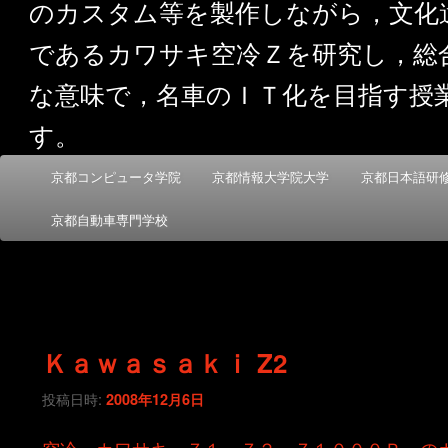
のカスタム等を製作しながら，文化
であるカワサキ空冷Ｚを研究し，総
な意味で，名車のＩＴ化を目指す授
す。
メ
京都コンピュータ学院
京都情報大学院大学
京都日本語研
メ
サ
イ
ン
京都自動車専門学校
イ
ブ
メ
ニ
ン
コ
ュ
ー
コ
ン
Ｋａｗａｓａｋｉ Z2
ン
テ
投稿日時:
2008年12月6日
テ
ン
空冷 カワサキ Ｚ１，Ｚ２，Ｚ１０００Ｒ，の