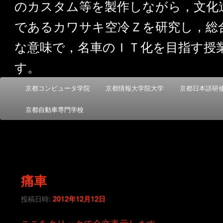
のカスタム等を製作しながら，文化
であるカワサキ空冷Ｚを研究し，総
な意味で，名車のＩＴ化を目指す授
す。
メ
京都コンピュータ学院
京都情報大学院大学
京都日本語研
メ
サ
イ
ン
京都自動車専門学校
イ
ブ
メ
ニ
ン
コ
ュ
ー
コ
ン
痛車
ン
テ
投稿日時:
2012年12月12日
テ
ン
ここをクリックで全文表示します