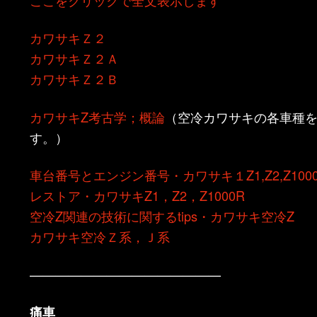
ン
ツ
カワサキＺ２
ツ
へ
カワサキＺ２Ａ
カワサキＺ２Ｂ
へ
移
カワサキZ考古学；概論
（空冷カワサキの各車種
移
動
す。）
動
車台番号とエンジン番号・カワサキ１Z1,Z2,Z100
レストア・カワサキZ1，Z2，Z1000R
空冷Z関連の技術に関するtips・カワサキ空冷Z
カワサキ空冷Ｚ系，Ｊ系
———————————————
痛車