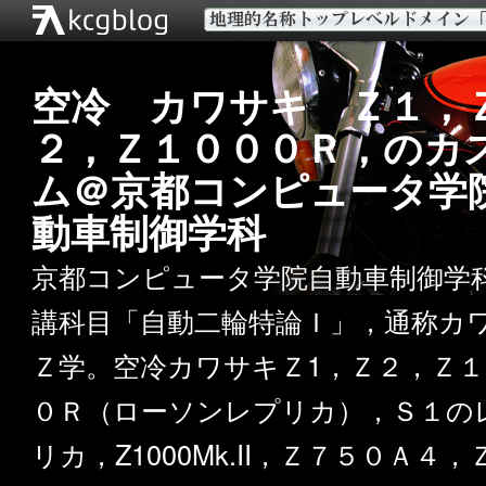
空冷 カワサキ Ｚ１，
２，Ｚ１０００Ｒ，のカ
ム＠京都コンピュータ学
動車制御学科
京都コンピュータ学院自動車制御学
講科目「自動二輪特論Ｉ」，通称カ
Ｚ学。空冷カワサキＺ1，Ｚ２，Ｚ１
０Ｒ（ローソンレプリカ），Ｓ１の
リカ，Z1000Mk.II，Ｚ７５０Ａ４，