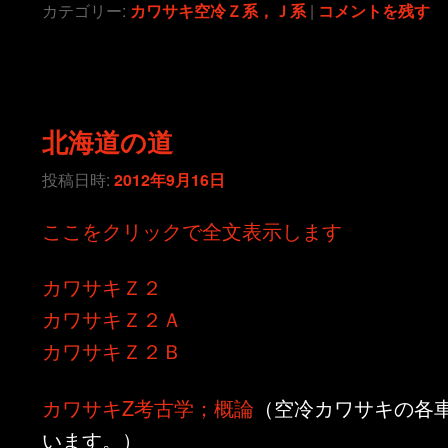
カテゴリー:
カワサキ空冷Ｚ系，Ｊ系
|
コメントを残す
北海道の道
投稿日時:
2012年9月16日
ここをクリックで全文表示します
カワサキＺ２
カワサキＺ２Ａ
カワサキＺ２Ｂ
カワサキZ考古学；概論
（空冷カワサキの各
います。）