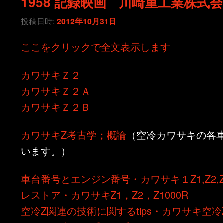
1958 記録映画 川崎重工業株式
投稿日時:
2012年10月31日
ここをクリックで全文表示します
カワサキＺ２
カワサキＺ２Ａ
カワサキＺ２Ｂ
カワサキZ考古学；概論
（空冷カワサキの各
います。）
車台番号とエンジン番号・カワサキ１Z1,Z2,Z1
レストア・カワサキZ1，Z2，Z1000R
空冷Z関連の技術に関するtips・カワサキ空冷