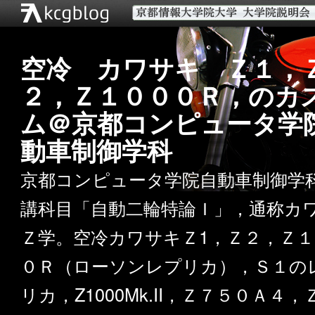
空冷 カワサキ Ｚ１，
２，Ｚ１０００Ｒ，のカ
ム＠京都コンピュータ学
動車制御学科
京都コンピュータ学院自動車制御学
講科目「自動二輪特論Ｉ」，通称カ
Ｚ学。空冷カワサキＺ1，Ｚ２，Ｚ１
０Ｒ（ローソンレプリカ），Ｓ１の
リカ，Z1000Mk.II，Ｚ７５０Ａ４，