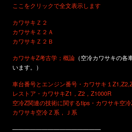
ここをクリックで全文表示します
ン
ツ
カワサキＺ２
ツ
へ
カワサキＺ２Ａ
へ
移
カワサキＺ２Ｂ
移
動
カワサキZ考古学；概論
（空冷カワサキの各
動
います。）
車台番号とエンジン番号・カワサキ１Z1,Z2,Z1
レストア・カワサキZ1，Z2，Z1000R
空冷Z関連の技術に関するtips・カワサキ空冷
カワサキ空冷Ｚ系，Ｊ系
———————————————