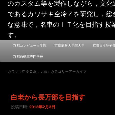
のカスタム等を製作しながら，文化
であるカワサキ空冷Ｚを研究し，総
な意味で，名車のＩＴ化を目指す授
す。
メ
京都コンピュータ学院
京都情報大学院大学
京都日本語研
メ
サ
イ
ン
京都自動車専門学校
イ
ブ
メ
ニ
ン
コ
「
カワサキ空冷Ｚ系，Ｊ系
」カテゴリーアーカイブ
ュ
ー
コ
ン
白老から長万部を目指す
ン
テ
投稿日時:
2013年2月3日
テ
ン