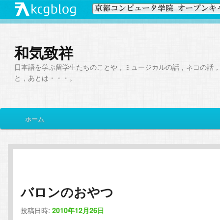
和気致祥
日本語を学ぶ留学生たちのことや，ミュージカルの話，ネコの話
と，あとは・・・。
メ
ホーム
メ
サ
イ
ン
イ
ブ
メ
ニ
ン
コ
ュ
ー
バロンのおやつ
コ
ン
投稿日時:
2010年12月26日
ン
テ