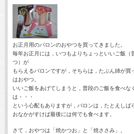
テ
ン
ン
ツ
ツ
へ
お正月用のバロンのおやつを買ってきました。
毎年お正月には，いつもよりちょっといいご飯（
へ
移
つ）が
もらえるバロンですが，そちらは，たぶん姉が買
移
動
はおやつ。
動
いいご飯をあげてしまうと，普段のご飯を食べな
は・・・
という心配もありますが，バロンは，たとえしば
おなかがすけば最後には何でも食べます。
さて，おやつは「焼かつお」と「焼ささみ」。