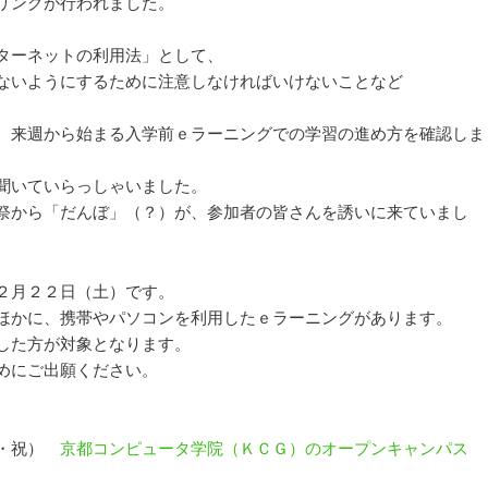
リングが行われました。
ョ
ン
ターネットの利用法」として、
ないようにするために注意しなければいけないことなど
、来週から始まる入学前ｅラーニングでの学習の進め方を確認しま
聞いていらっしゃいました。
祭から「だんぼ」（？）が、参加者の皆さんを誘いに来ていまし
２月２２日（土）です。
ほかに、携帯やパソコンを利用したｅラーニングがあります。
した方が対象となります。
めにご出願ください。
金・祝）
京都コンピュータ学院（ＫＣＧ）のオープンキャンパス