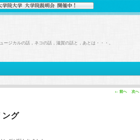
ュージカルの話，ネコの話，滋賀の話と，あとは・・・。
投
←
前へ
次へ
稿
ナ
リング
ビ
ゲ
ー
シ