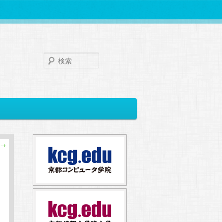
検
索
→