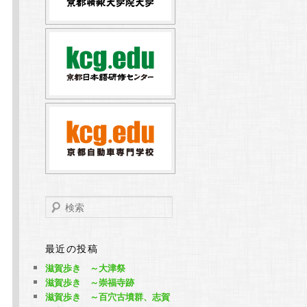
検
索
最近の投稿
滋賀歩き ～大津祭
滋賀歩き ～崇福寺跡
滋賀歩き ～百穴古墳群、志賀