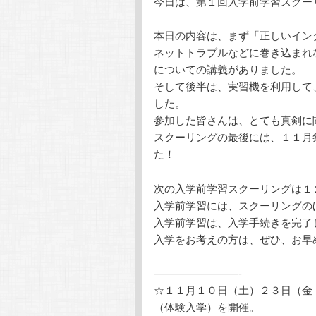
今日は、第１回入学前学習スクー
テ
ン
本日の内容は、まず「正しいイン
ン
ツ
ネットトラブルなどに巻き込まれ
についての講義がありました。
ツ
へ
そして後半は、実習機を利用して
した。
へ
移
参加した皆さんは、とても真剣に
スクーリングの最後には、１１月
移
動
た！
動
次の入学前学習スクーリングは１
入学前学習には、スクーリングの
入学前学習は、入学手続きを完了
入学をお考えの方は、ぜひ、お早
————————-
☆１１月１０日（土）２３日（
（体験入学）を開催。