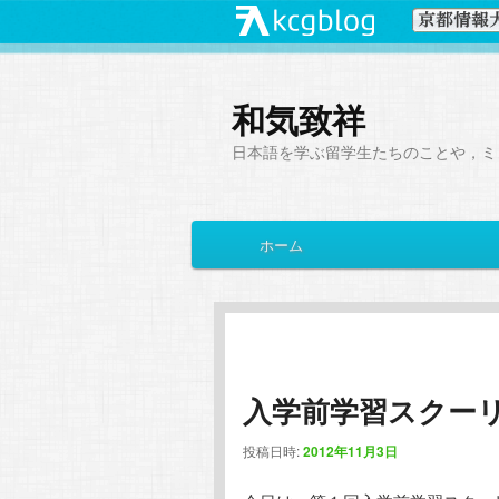
和気致祥
日本語を学ぶ留学生たちのことや，ミ
メ
ホーム
メ
サ
イ
ン
イ
ブ
メ
ニ
ン
コ
ュ
ー
入学前学習スクー
コ
ン
投稿日時:
2012年11月3日
ン
テ