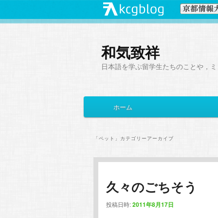
和気致祥
日本語を学ぶ留学生たちのことや，ミ
メ
ホーム
メ
サ
イ
ン
イ
ブ
メ
「
ペット
」カテゴリーアーカイブ
ニ
ン
コ
ュ
ー
コ
ン
久々のごちそう
ン
テ
投稿日時:
2011年8月17日