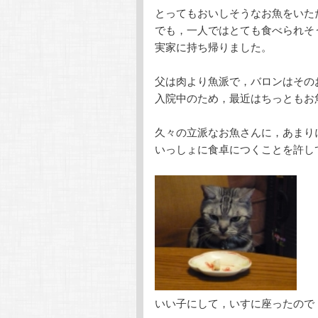
とってもおいしそうなお魚をいた
テ
ン
でも，一人ではとても食べられそ
実家に持ち帰りました。
ン
ツ
父は肉より魚派で，バロンはその
ツ
へ
入院中のため，最近はちっともお
へ
移
久々の立派なお魚さんに，あまり
いっしょに食卓につくことを許し
移
動
動
いい子にして，いすに座ったので