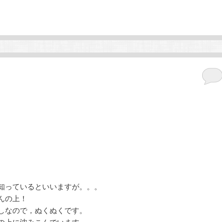
知っているといいますが。。。
んの上！
しなので，ぬくぬくです。
の上に沈みこんでいます。