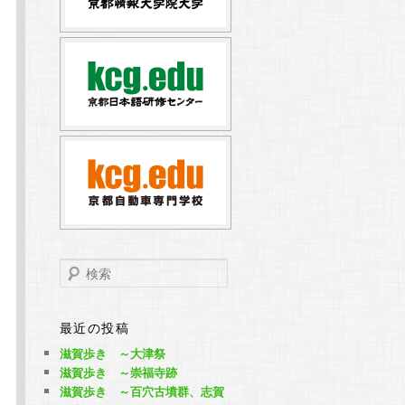
検
索
最近の投稿
滋賀歩き ～大津祭
滋賀歩き ～崇福寺跡
滋賀歩き ～百穴古墳群、志賀