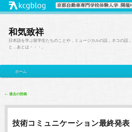
和気致祥
日本語を学ぶ留学生たちのことや，ミュージカルの話，ネコの話
と，あとは・・・。
メ
ホーム
メ
サ
イ
ン
イ
ブ
メ
投
←
過去の投稿
ニ
稿
ン
コ
ュ
ナ
ー
ビ
コ
ン
技術コミュニケーション最終発表
ゲ
ー
ン
テ