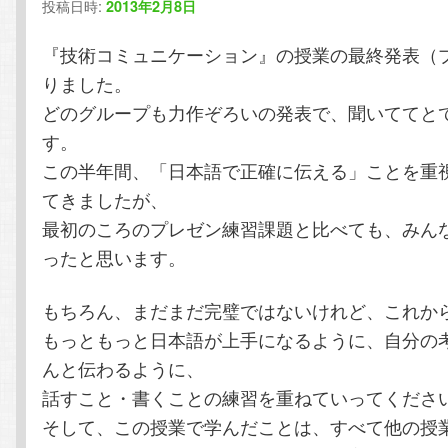
投稿日時:
2013年2月8日
シ
ョ
テ
ン
『技術コミュニケーション』の授業の最終発表（
ン
りました。
ン
ツ
どのグループも力作ぞろいの発表で、聞いててと
す。
ツ
へ
この半年間、「日本語で正確に伝える」ことを重
へ
移
てきましたが、
最初のころのプレゼン練習課題と比べても、みん
移
動
ったと思います。
動
もちろん、まだまだ完璧ではないけれど、これか
もっともっと日本語が上手になるように、自分の
んと伝わるように、
話すこと・書くことの練習を重ねていってくださ
そして、この授業で学んだことは、すべて他の授