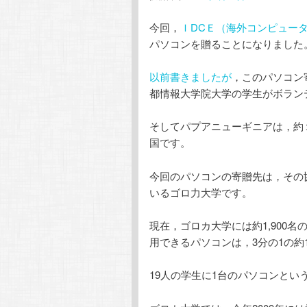
今回，
ＩDCＥ（海外コンピュー
テ
ン
パソコンを贈ることになりました
ン
ツ
以前書きましたが
，このパソコン
都情報大学院大学の学生がボラン
ツ
へ
そしてパプアニューギニアは，約
へ
移
国です。
移
動
今回のパソコンの寄贈先は，その
いるゴロ力大学です。
動
現在，ゴロカ大学には約1,900
用できるパソコンは，3分の1の約
19人の学生に1台のパソコンとい