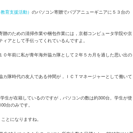
タ教育支援活動）
のパソコン寄贈でパプアニューギニアに５３台の
。
寄贈のための清掃作業や梱包作業には，京都コンピュータ学院や京
ティアとして手伝ってくれているんですよ。
１０年前に私が青年海外協カ隊として２年５カ月を過した思い出の
協カ隊時代の友人である仲間が，ＩＣＴマネージャーとして働いて
名の学生が在籍しているのですが，パソコンの数は約300台。学生が使
100台のみです。
うことになりますね。