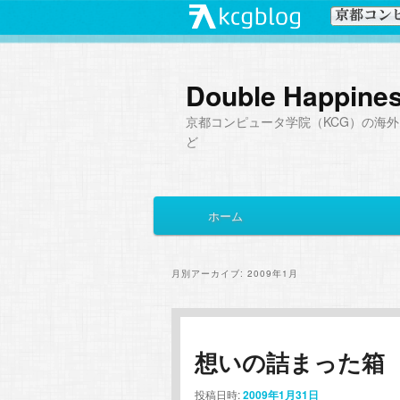
Double Happine
京都コンピュータ学院（KCG）の海外
ど
メ
ホーム
メ
サ
イ
ン
イ
ブ
メ
月別アーカイブ:
2009年1月
ニ
ン
コ
ュ
ー
コ
ン
想いの詰まった箱
ン
テ
投稿日時:
2009年1月31日