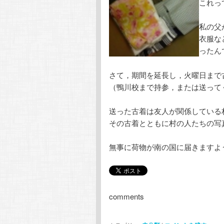
これっ
私の父
衣服な
ったん
さて，期間を延長し，火曜日まで
（鴨川校まで持参，または送って
送った古着は友人が関係している
その古着とともに村の人たちの写
無事に荷物が南の国に届きますよ
comments