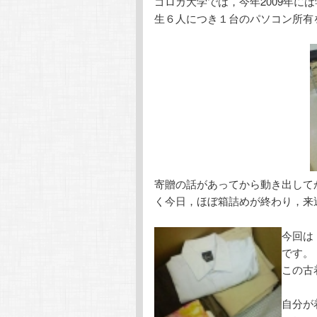
ゴロカ大学では，今年2009年に
生６人につき１台のパソコン所有
寄贈の話があってから動き出して
く今日，ほぼ箱詰めが終わり，来
今回は
です。
この古
自分が