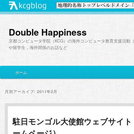
Double Happiness
京都コンピュータ学院（KCG）の海外コンピュータ教育支援活動（I
や留学生，海外関係のお話など
メ
ホーム
メ
サ
イ
ン
イ
ブ
メ
月別アーカイブ:
2011年2月
ニ
ン
コ
ュ
ー
コ
ン
駐日モンゴル大使館ウェブサイト
ームページ）
ン
テ