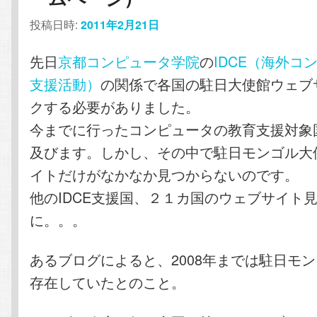
投稿日時:
2011年2月21日
テ
ン
先日
京都コンピュータ学院
の
IDCE（海外コ
ン
ツ
支援活動）
の関係で各国の駐日大使館ウェブ
ツ
へ
クする必要がありました。
今までに行ったコンピュータの教育支援対象
へ
移
及びます。しかし、その中で駐日モンゴル大
移
動
イトだけがなかなか見つからないのです。
他のIDCE支援国、２１カ国のウェブサイト
動
に。。。
あるブログによると、2008年までは駐日モ
存在していたとのこと。