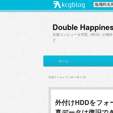
Double Happine
京都コンピュータ学院（KCG）の海外
ど
メ
ホーム
メ
サ
イ
ン
イ
ブ
メ
月別アーカイブ:
2011年11月
ニ
ン
コ
ュ
ー
コ
ン
外付けHDDをフ
真データは復旧で
ン
テ