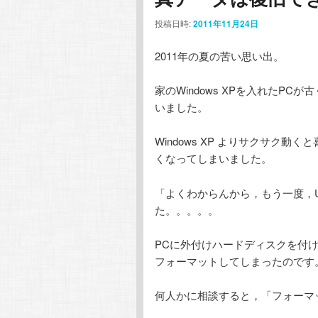
投稿日時:
2011年11月24日
テ
ン
2011年の夏の苦い思い出。
ン
ツ
家のWindows XPを入れたPCが
ツ
へ
いました。
へ
移
Windows XP よりサクサク
くなってしまいました。
移
動
「よくわからんから，もう一度，U
動
た。。。。。
PCに外付けハードディスクを付
フォーマットしてしまったのです
何人かに相談すると，「フォーマ