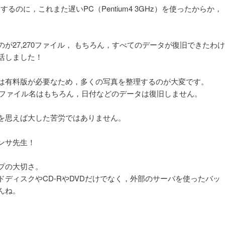
るのに，これまた遅いPC（Pentium4 3GHz）を使ったからか，
が27,270ファイル， もちろん，すべてのデータが復旧できたわけ
活しました！
は有料版が必要なため，多くの写真を整理するのが大変です。
rsion] ，ファイル名はもちろん，日付などのデータは復旧しません。
を思えば大した苦労ではありません。
ンサ先生！
プの大切さ。
ディスクやCD-RやDVDだけでなく，外部のサーバを使ったバッ
んね。