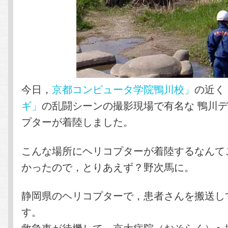
今日，
京都コンピュータ学院鴨川校」
の近く
ギ」
の乱闘シーンの撮影現場で有名な 鴨川
プターが着陸しました。
こんな場所にヘリコプターが着陸するなんて
かったので，とりあえず？野次馬に。
静岡県のヘリコプターで，患者さんを搬送し
す。
救急車が待機して，京大病院（おそらく）へ