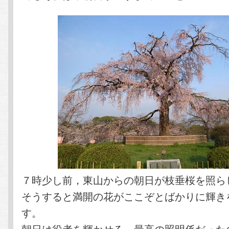
７時少し前，東山からの朝日が枝垂桜を照ら
そうすると満開の花がここぞとばかりに輝き
す。
朝日は役者を輝かせる，最高の照明係だった