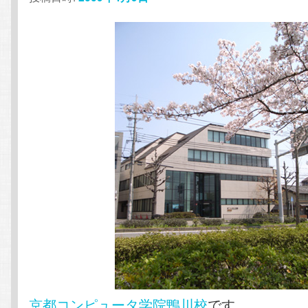
テ
ン
ン
ツ
ツ
へ
へ
移
移
動
動
京都コンピュータ学院鴨川校
です。