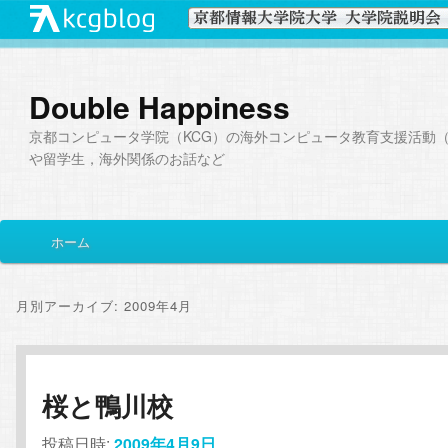
Double Happiness
京都コンピュータ学院（KCG）の海外コンピュータ教育支援活動（I
や留学生，海外関係のお話など
メ
ホーム
メ
サ
イ
ン
イ
ブ
メ
月別アーカイブ:
2009年4月
ニ
ン
コ
ュ
ー
コ
ン
桜と鴨川校
ン
テ
投稿日時:
2009年4月9日