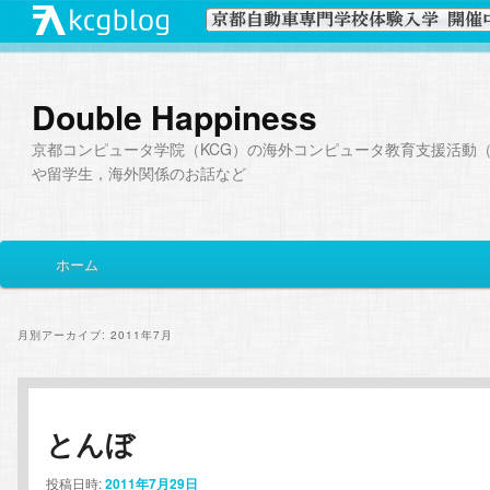
Double Happiness
京都コンピュータ学院（KCG）の海外コンピュータ教育支援活動（I
や留学生，海外関係のお話など
メ
ホーム
メ
サ
イ
ン
イ
ブ
メ
月別アーカイブ:
2011年7月
ニ
ン
コ
ュ
ー
コ
ン
とんぼ
ン
テ
投稿日時:
2011年7月29日