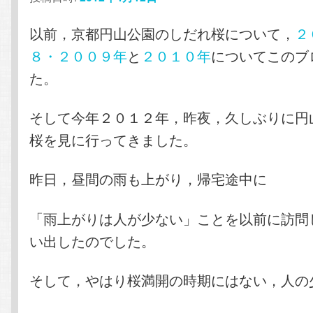
テ
ン
以前，京都円山公園のしだれ桜について，
２
８・２００９年
と
２０１０年
についてこのブ
ン
ツ
た。
ツ
へ
そして今年２０１２年，昨夜，久しぶりに円
へ
移
桜を見に行ってきました。
移
動
昨日，昼間の雨も上がり，帰宅途中に
動
「雨上がりは人が少ない」ことを以前に訪問
い出したのでした。
そして，やはり桜満開の時期にはない，人の