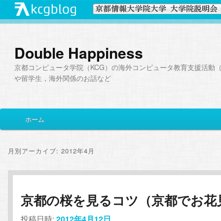
Double Happiness
京都コンピュータ学院（KCG）の海外コンピュータ教育支援活動（I
や留学生，海外関係のお話など
メ
ホーム
メ
サ
イ
ン
イ
ブ
メ
月別アーカイブ:
2012年4月
ニ
ン
コ
ュ
ー
コ
ン
京都の桜を見るコツ（京都でお花
ン
テ
投稿日時:
2012年4月12日