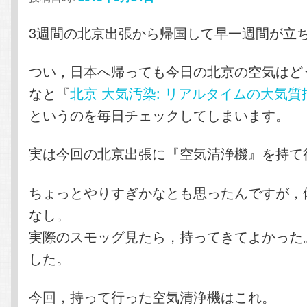
テ
ン
3週間の北京出張から帰国して早一週間が立
ン
ツ
つい，日本へ帰っても今日の北京の空気はど
なと『
北京 大気汚染: リアルタイムの大気質
ツ
へ
というのを毎日チェックしてしまいます。
へ
移
実は今回の北京出張に『空気清浄機』を持て
移
動
ちょっとやりすぎかなとも思ったんですが，
動
なし。
実際のスモッグ見たら，持ってきてよかった
した。
今回，持って行った空気清浄機はこれ。