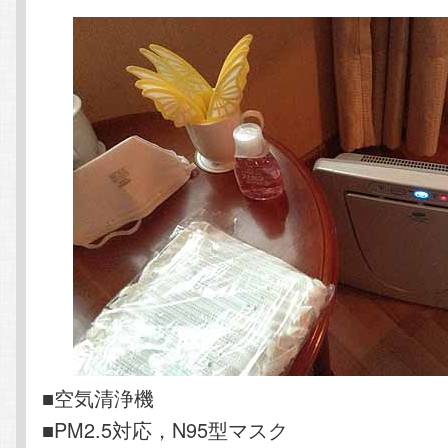
■空気清浄機
■PM2.5対応，N95型マスク