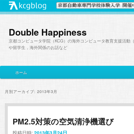
Double Happiness
京都コンピュータ学院（KCG）の海外コンピュータ教育支援活動（I
や留学生，海外関係のお話など
メ
ホーム
メ
サ
イ
ン
イ
ブ
メ
月別アーカイブ:
2013年3月
ニ
ン
コ
ュ
ー
コ
ン
PM2.5対策の空気清浄機選び
ン
テ
投稿日時:
2013年3月24日