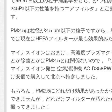
て99.97％以上の粒子捕集率をもち、かつ初
245Pa以下の性能を持つエアフィルタ」と定
す。
PM2.5は粒径が2.5 µm以下の粒子ですから
では現在はHEPAフィルターが最も効果的み
マイナスイオンはおまけ，高濃度プラズマク
とか除菌とかはPM2.5とは関係ないので，
マイナスイオン発生 空気清浄機 AC-D358P
け安価で購入して北京へ持参しました。
もちろん，PM2.5にどれだけ効果があった
できませんが，どれだけフィルターが汚れた
撮ってきました！