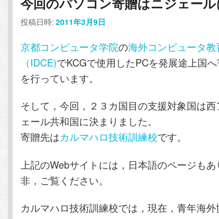
今回のパソコン寄贈はニジェール
投稿日時:
2011年3月9日
京都コンピュータ学院
の
海外コンピュータ教
（IDCE)
でKCGで使用したPCを発展途上国
を行っています。
そして，今回，２３カ国目の支援対象国は西
ェール共和国に決まりました。
寄贈先は
カルマハロ技術訓練校
です。
上記のWebサイトには，日本語のページもあ
非，ご覧ください。
カルマハロ技術訓練校では，現在，青年海外