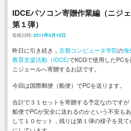
IDCEパソコン寄贈作業編（ニジ
第１弾）
投稿日時:
2011年3月10日
昨日に引き続き，
京都コンピュータ学院
の
海
教育支援活動（IDCE)
でKCGで使用したPC
ニジェールへ寄贈するお話です。
今回は国際郵便（船便）でPCを送ります。
合計で３１セットを寄贈する予定なのですが
船便でPCが安全に送れるのかという不安も
して１０セット，残りは第１弾の様子を見て
にしています。