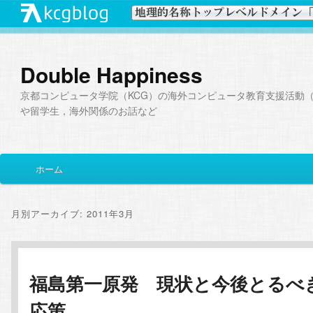
Double Happiness
京都コンピュータ学院（KCG）の海外コンピュータ教育支援活動（I
や留学生，海外関係のお話など
メ
ホーム
メ
サ
イ
ン
イ
ブ
メ
月別アーカイブ:
2011年3月
ニ
ン
コ
ュ
ー
コ
ン
福島第一原発 現状と今後とるべ
応策
ン
テ