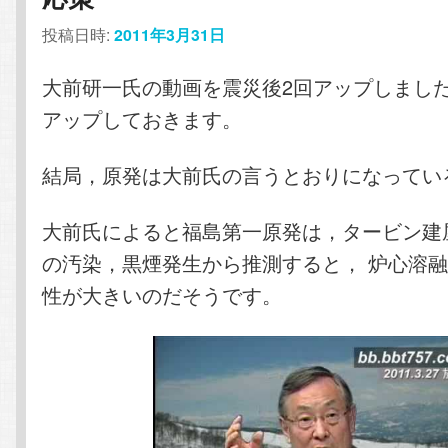
投稿日時:
2011年3月31日
テ
ン
大前研一氏の動画を震災後2回アップしまし
ン
ツ
アップしておきます。
ツ
へ
結局，原発は大前氏の言うとおりになってい
へ
移
大前氏によると福島第一原発は，タービン建
移
動
の汚染，黒煙発生から推測すると， 炉心溶
動
性が大きいのだそうです。