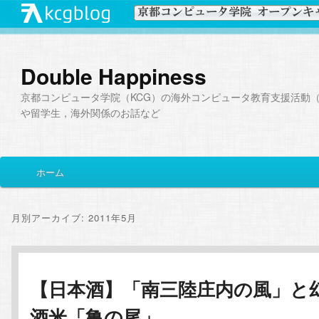
Double Happiness
京都コンピュータ学院（KCG）の海外コンピュータ教育支援活動（I
や留学生，海外関係のお話など
メ
ホーム
メ
サ
イ
ン
イ
ブ
メ
月別アーカイブ:
2011年5月
ニ
ン
コ
ュ
ー
コ
ン
【日本酒】「南三陸庄内の風」と
酒米「亀の尾」
ン
テ