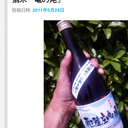
投稿日時:
2011年5月24日
テ
ン
ン
ツ
ツ
へ
へ
移
移
動
動