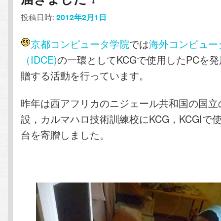
投稿日時:
2012年2月1日
テ
ン
京都コンピュータ学院
では
海外コンピュー
ン
ツ
（IDCE)
の一環としてKCGで使用したPCを
ツ
へ
贈する活動を行っています。
へ
移
昨年は西アフリカのニジェール共和国の国立
設，カルマハロ技術訓練校にKCG，KCGIで使
移
動
台を寄贈しました。
動