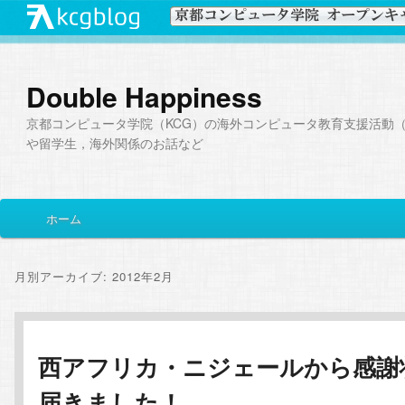
Double Happiness
京都コンピュータ学院（KCG）の海外コンピュータ教育支援活動（I
や留学生，海外関係のお話など
メ
ホーム
メ
サ
イ
ン
イ
ブ
メ
月別アーカイブ:
2012年2月
ニ
ン
コ
ュ
ー
コ
ン
西アフリカ・ニジェールから感謝
届きました！
ン
テ