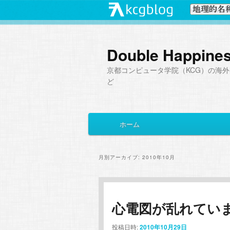
Double Happine
京都コンピュータ学院（KCG）の海外
ど
メ
ホーム
メ
サ
イ
ン
イ
ブ
メ
月別アーカイブ:
2010年10月
ニ
ン
コ
ュ
ー
コ
ン
心電図が乱れてい
ン
テ
投稿日時:
2010年10月29日