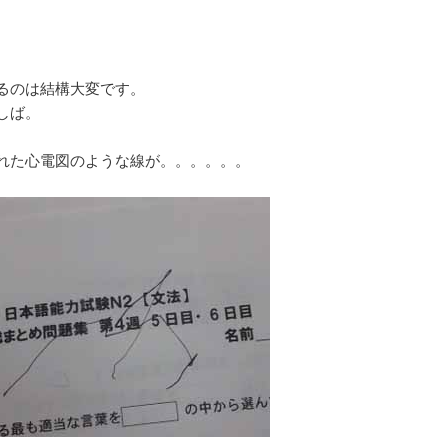
るのは結構大変です。
しば。
れた心電図のような線が。。。。。。