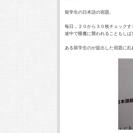
留学生の日本語の宿題。
テ
ン
毎日，２０から３０枚チェックす
ン
ツ
途中で睡魔に襲われることもしば
ツ
へ
ある留学生のが提出した宿題に乱
へ
移
移
動
動