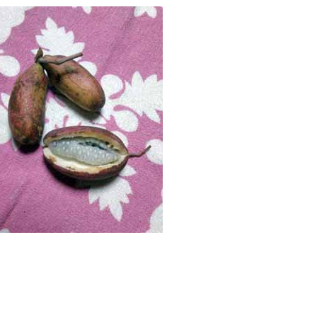
。
。。。。。