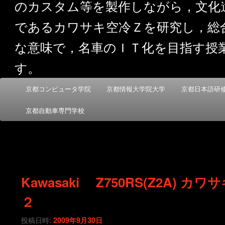
のカスタム等を製作しながら，文化
であるカワサキ空冷Ｚを研究し，総
な意味で，名車のＩＴ化を目指す授
す。
メ
京都コンピュータ学院
京都情報大学院大学
京都日本語研
メ
サ
イ
ン
京都自動車専門学校
イ
ブ
メ
ニ
ン
コ
ュ
ー
コ
ン
Kawasaki Z750RS(Z2A) カワ
ン
テ
２
テ
ン
投稿日時:
2009年9月30日