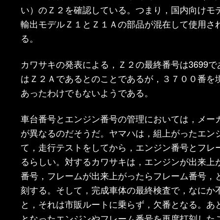
い）のＺ２を確認している。つまり，国内向けモ
輸出モデルＺ１とＺ１Ａの部品が混在して使用さ
る。
カワサキの発表による，Ｚ２の最終番号は3699
はＺ２Ａであるとのことであるが，３７００番を
あったわけでもないようである。
車台番号とエンジン番号の管理においては，メー
が異なるのだそうだ。ヤマハは，組上がったエン
て，走行テストをしてから，エンジン番号とフレ
るらしい。対するカワサキは，エンジンが出来上
番号，フレームが出来上がったらフレーム番号，
刻する。そして，完成車体の最終検査で，なにか
と，それは市販ルートに乗らず，欠番となる。あ
となったエンジンやフレーム番号を再度打刻した