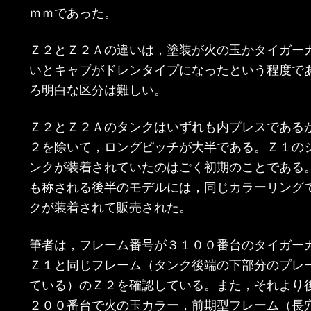
ｍｍであった。
Ｚ２とＺ２Ａの違いは，塗装が火の玉かタイガー
いとキャブがドレンタイプになったという程度で
ろ明白な区分は難しい。
Ｚ２とＺ２Ａのタンクはいずれも内プレスである
２を除いて，ロングピッチが大半である。Ｚ１の
ンクが装着されていたのはごく初期のことである
も称される後半のモデルには，同じカラーリング
クが装着されて販売された。
筆者は，フレーム番号が３１００番台のタイガー
Ｚ１と同じフレーム（タンク後端の下部分のプレ
ている）のＺ２を確認している。また，それより
２００番台で火の玉カラー，前期型フレーム（長