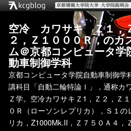
空冷 カワサキ Ｚ１，
２，Ｚ１０００Ｒ，のカ
ム＠京都コンピュータ学
動車制御学科
京都コンピュータ学院自動車制御学
講科目「自動二輪特論Ｉ」，通称カ
Ｚ学。空冷カワサキＺ1，Ｚ２，Ｚ１
０Ｒ（ローソンレプリカ），Ｓ１の
リカ，Z1000Mk.II，Ｚ７５０Ａ４，