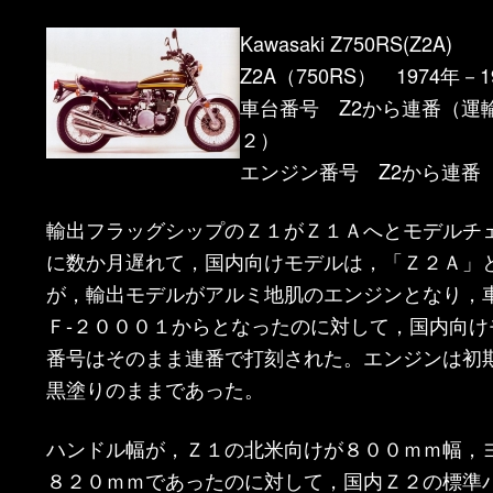
ン
ツ
Kawasaki Z750RS(Z2A)
Z2A（750RS） 1974年－1
ツ
へ
車台番号 Z2から連番（運
２）
へ
移
エンジン番号 Z2から連番
移
動
輸出フラッグシップのＺ１がＺ１Ａへとモデルチ
動
に数か月遅れて，国内向けモデルは，「Ｚ２Ａ」
が，輸出モデルがアルミ地肌のエンジンとなり，
Ｆ-２０００１からとなったのに対して，国内向け
番号はそのまま連番で打刻された。エンジンは初
黒塗りのままであった。
ハンドル幅が，Ｚ１の北米向けが８００ｍｍ幅，
８２０ｍｍであったのに対して，国内Ｚ２の標準