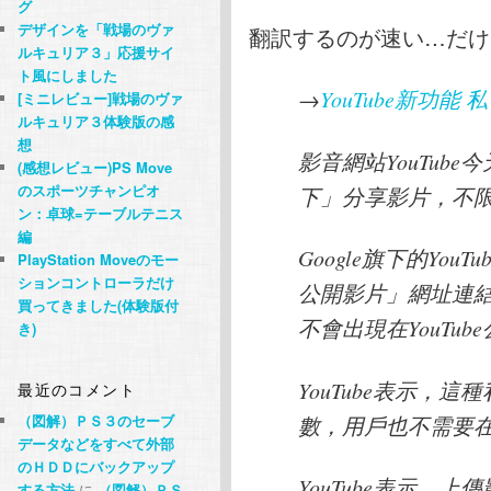
グ
デザインを「戦場のヴァ
翻訳するのが速い…だけ
ルキュリア３」応援サイ
ト風にしました
→
YouTube新功能
[ミニレビュー]戦場のヴァ
ルキュリア３体験版の感
想
影音網站YouTub
(感想レビュー)PS Move
のスポーツチャンピオ
下」分享影片，不
ン：卓球=テーブルテニス
編
Google旗下的Yo
PlayStation Moveのモー
ションコントローラだけ
公開影片」網址連
買ってきました(体験版付
不會出現在YouTu
き)
YouTube表示，
最近のコメント
（図解）ＰＳ３のセーブ
數，用戶也不需要在Y
データなどをすべて外部
のＨＤＤにバックアップ
YouTube表示，
する方法
に
（図解）ＰＳ