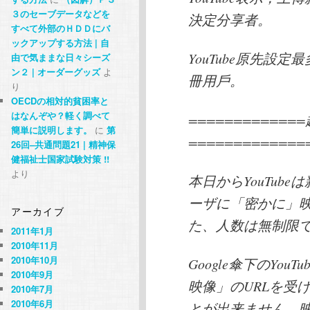
３のセーブデータなどを
決定分享者。
すべて外部のＨＤＤにバ
ックアップする方法 | 自
YouTube原先設
由で気ままな日々シーズ
ン２ | オーダーグッズ
よ
冊用戶。
り
OECDの相対的貧困率と
はなんぞや？軽く調べて
============
簡単に説明します。
に
第
=============
26回–共通問題21 | 精神保
健福祉士国家試験対策 !!
より
本日からYouTub
ーザに「密かに」
アーカイブ
た、人数は無制限
2011年1月
2010年11月
2010年10月
Google傘下のYo
2010年9月
映像」のURLを受
2010年7月
2010年6月
とが出来ません。映像