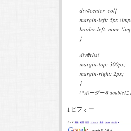
div#center_col{
margin-left: 5px !imp
border-left: none !im
}
div#rhs{
margin-top: 300px;
margin-right: 2px;
}
(*ボーダーをdoubl
↓ビフォー