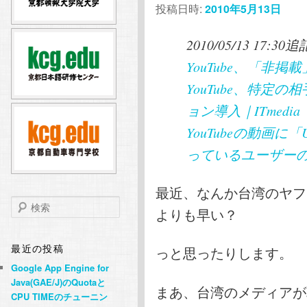
投稿日時:
2010年5月13日
テ
ン
2010/05/13 17:30
ン
ツ
YouTube、「非掲
ツ
へ
YouTube、特定
ョン導入｜ITmedia
へ
移
YouTubeの動画に「
移
動
っているユーザーのみ視
動
最近、なんか台湾のヤフ
検
よりも早い？
索
最近の投稿
っと思ったりします。
Google App Engine for
Java(GAE/J)のQuotaと
まあ、台湾のメディアが
CPU TIMEのチューニン