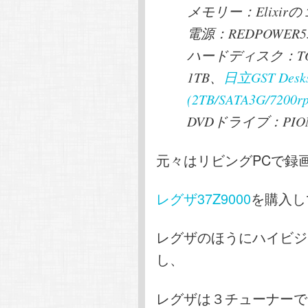
メモリー：Elixir
電源：REDPOWER
ハードディスク：TOSH
1TB、
日立GST Desks
(2TB/SATA3G/7200r
DVDドライブ：PION
元々はリビングPCで録
レグザ37Z9000
を購入し
レグザのほうにハイビジ
し、
レグザは３チューナーで