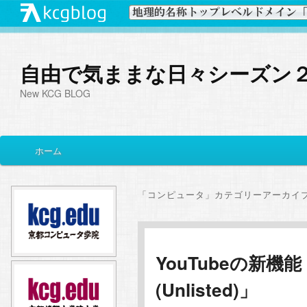
自由で気ままな日々シーズン
New KCG BLOG
メ
ホーム
メ
サ
イ
ン
イ
ブ
メ
「
コンピュータ
」カテゴリーアーカイ
ニ
ン
コ
ュ
ー
コ
ン
YouTubeの新機
(Unlisted)」
ン
テ