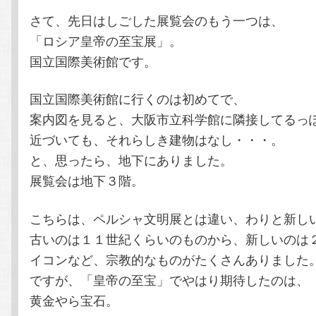
さて、先日はしごした展覧会のもう一つは、
テ
ン
「ロシア皇帝の至宝展」。
国立国際美術館です。
ン
ツ
国立国際美術館に行くのは初めてで、
ツ
へ
案内図を見ると、大阪市立科学館に隣接してるっ
へ
移
近づいても、それらしき建物はなし・・・。
と、思ったら、地下にありました。
移
動
展覧会は地下３階。
動
こちらは、ペルシャ文明展とは違い、わりと新し
古いのは１１世紀くらいのものから、新しいのは
イコンなど、宗教的なものがたくさんありました
ですが、「皇帝の至宝」でやはり期待したのは、
黄金やら宝石。