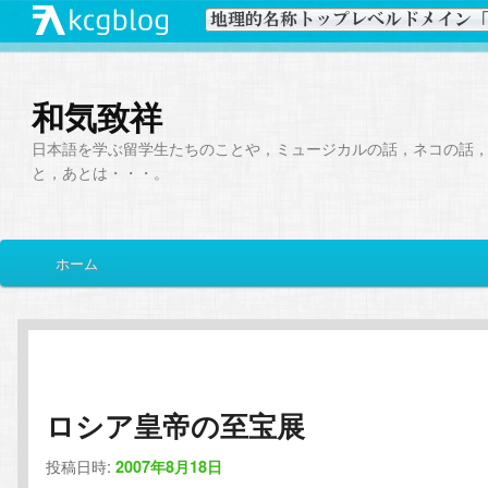
和気致祥
日本語を学ぶ留学生たちのことや，ミュージカルの話，ネコの話
と，あとは・・・。
メ
ホーム
メ
サ
イ
ン
イ
ブ
メ
ニ
ン
コ
ュ
ー
ロシア皇帝の至宝展
コ
ン
投稿日時:
2007年8月18日
ン
テ