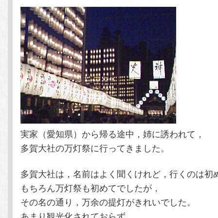
テ
ン
ン
ツ
ツ
へ
へ
移
移
動
実家（愛知県）から帰る途中，姉に誘われて，
動
多賀大社の万灯祭に行ってきました。
多賀大社は，名前はよく聞くけれど，行くのは初
もちろん万灯祭も初めてでしたが，
その名の通り，万余の提灯がきれいでした。
あまり観光化されておらず，