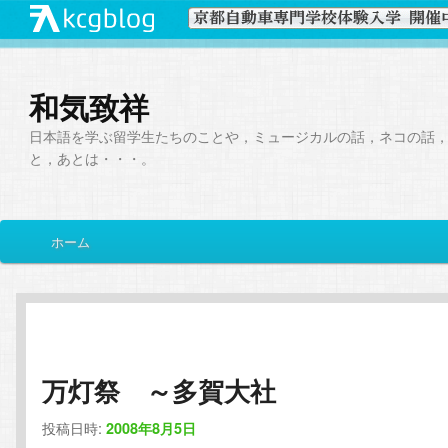
和気致祥
日本語を学ぶ留学生たちのことや，ミュージカルの話，ネコの話
と，あとは・・・。
メ
ホーム
メ
サ
イ
ン
イ
ブ
メ
ニ
ン
コ
ュ
ー
万灯祭 ～多賀大社
コ
ン
投稿日時:
2008年8月5日
ン
テ